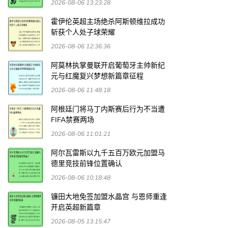
2026-08-06 13:23:28
霍伊伦英超主场绝杀阿斯顿维拉成功
斩获个人处子球荣耀
2026-08-06 12:36:36
阿莫林执掌曼联开启葡萄牙主帅新纪
元与红魔复兴梦想新篇章征程
2026-08-06 11:48:18
阿根廷门将马丁内斯赛后行为不当遭
FIFA禁赛两场
2026-08-06 11:01:21
阿尔瓦雷斯以九千五百万欧元加盟马
德里竞技前锋位置确认
2026-08-06 10:18:48
镰田大地免签加盟水晶宫 与恩师重逢
开启英超新篇章
2026-08-05 13:15:47