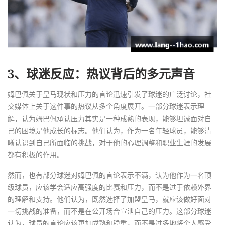
3、球迷反应：热议背后的多元声音
姆巴佩关于皇马现状和压力的言论迅速引发了球迷的广泛讨论，社
交媒体上关于这件事的热议从多个角度展开。一部分球迷表示理
解，认为姆巴佩承认压力其实是一种成熟的表现，能够坦诚面对自
己的困境是他成长的标志。他们认为，作为一名年轻球员，能够清
晰认识到自己所面临的挑战，对于他的心理调整和职业生涯的发展
都有积极的作用。
然而，也有部分球迷对姆巴佩的言论表示不满，认为他作为一名顶
级球员，应该学会适应高强度的比赛和压力，而不是过于依赖外界
的理解和支持。他们认为，既然选择了加盟皇马，就应该做好面对
一切挑战的准备，而不是在公开场合宣泄自己的压力。这部分球迷
认为，球员的言论应该更加成熟和稳重，而不是过多地将个人感受