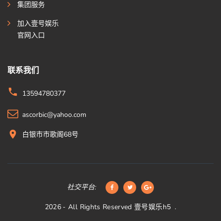
集团服务
加入壹号娱乐
官网入口
联系我们
13594780377
ascorbic@yahoo.com
白银市市歌阁68号
社交平台:
2026
- All Rights Reserved
壹号娱乐h5
.