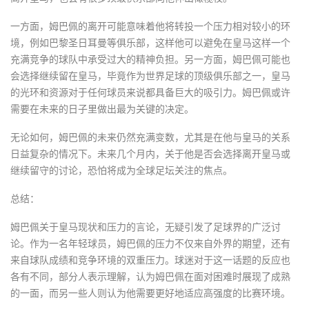
一方面，姆巴佩的离开可能意味着他将转投一个压力相对较小的环
境，例如巴黎圣日耳曼等俱乐部，这样他可以避免在皇马这样一个
充满竞争的球队中承受过大的精神负担。另一方面，姆巴佩可能也
会选择继续留在皇马，毕竟作为世界足球的顶级俱乐部之一，皇马
的光环和资源对于任何球员来说都具备巨大的吸引力。姆巴佩或许
需要在未来的日子里做出最为关键的决定。
无论如何，姆巴佩的未来仍然充满变数，尤其是在他与皇马的关系
日益复杂的情况下。未来几个月内，关于他是否会选择离开皇马或
继续留守的讨论，恐怕将成为全球足坛关注的焦点。
总结：
姆巴佩关于皇马现状和压力的言论，无疑引发了足球界的广泛讨
论。作为一名年轻球员，姆巴佩的压力不仅来自外界的期望，还有
来自球队成绩和竞争环境的双重压力。球迷对于这一话题的反应也
各有不同，部分人表示理解，认为姆巴佩在面对困难时展现了成熟
的一面，而另一些人则认为他需要更好地适应高强度的比赛环境。