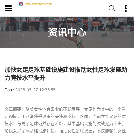
资讯中心
加快女足足球基础设施建设推动女性足球发展助
力竞技水平提升
Date
2026-05-27 12:35:55
文章摘要：随着女性体育事业的不断发展，女足作为其中的一个重
要领域，正逐渐获得更多的关注和支持。然而，当前女性足球的竞
技水平与男子足球仍然存在差距，其中基础设施的欠缺尤为突出。
加快女足足球基础设施建设，推动女性足球发展，不仅能够为女性