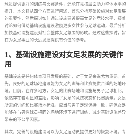
球员提供更好的训练与比赛条件，还能在竞技层面助力整体水平的
提升。本文将从四个方面进行阐述，首先分析基础设施对女足发展
的重要性，然后探讨如何通过设施建设提高女足的竞技水平，接着
讨论如何借助基础设施建设激励更多女性参与足球运动，最后分析
加快基础设施建设对社会整体女足氛围的影响。通过这些探讨，旨
在为女足事业的长远发展提供有价值的参考。
1、基础设施建设对女足发展的关键作
用
基础设施是任何体育项目发展的基础，对于女足来说尤为重要。首
先，良好的足球场地建设能为女足的训练和比赛提供合适的场地环
境。目前，在许多地方，女足的比赛场地和设施与男子足球相比，
依然存在着明显的差距，影响了女足的竞技状态和比赛质量。女足
所需的训练和比赛场地标准，应当与男子足球保持一致，确保女足
能够在与男性球员相同的场地环境下进行训练，减少基础设施差异
带来的不公平因素。
其次，完善的设施建设可以为女足运动员提供更好的恢复环境。专