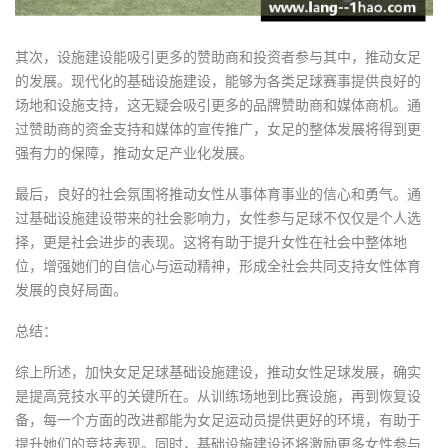
其次，设施建设能吸引更多的赞助商和投资者参与其中，推动女足
的发展。现代化的基础设施建设，能够为各类足球赛事提供良好的
场地和设施支持，这无疑会吸引更多的品牌赞助商和媒体商机。通
过赞助商的资金支持和媒体的宣传推广，女足的整体发展将得到更
强有力的保障，推动女足产业化发展。
最后，良好的社会氛围将推动女性从事体育事业的信心和勇气。通
过基础设施建设带来的社会影响力，女性参与足球不仅仅是个人选
择，更是社会进步的表现。这将有助于提升女性在社会中整体地
位，增强她们的自信心与运动精神，形成全社会共同支持女性体育
发展的良好局面。
总结：
综上所述，加快女足足球基础设施建设，推动女性足球发展，确实
是提高竞技水平的关键所在。从训练场地到比赛设施，再到恢复设
备，每一个方面的改进都能为女足运动员提供更好的环境，有助于
提升她们的竞技表现。同时，基础设施建设还将激励更多女性参与