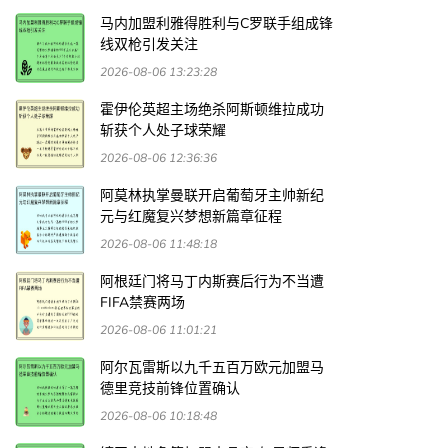
马内加盟利雅得胜利与C罗联手组成锋
线双枪引发关注
2026-08-06 13:23:28
霍伊伦英超主场绝杀阿斯顿维拉成功
斩获个人处子球荣耀
2026-08-06 12:36:36
阿莫林执掌曼联开启葡萄牙主帅新纪
元与红魔复兴梦想新篇章征程
2026-08-06 11:48:18
阿根廷门将马丁内斯赛后行为不当遭
FIFA禁赛两场
2026-08-06 11:01:21
阿尔瓦雷斯以九千五百万欧元加盟马
德里竞技前锋位置确认
2026-08-06 10:18:48