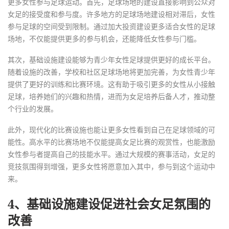
更多女性参与足球运动。首先，足球场地的建设直接影响到公众对
女足的接受度和参与度。许多地方的足球场地建设相对滞后，女性
参与足球的空间受到限制。通过加大投资建设更多适合女性的足球
场地，不仅能提供更多的参与机会，还能降低女性参与门槛。
其次，基础设施建设能够为青少年女性足球提供更好的成长平台。
随着设施的改善，学校和社区足球场地将更加完善，为女性青少年
提供了更好的训练和比赛环境。这有助于吸引更多的女性从小接触
足球，培养她们的兴趣和热情，进而为女足培养后备人才，推动整
个行业的发展。
此外，现代化的比赛设施也能让更多女性看到自己在足球领域的可
能性。高水平的比赛场地不仅能提高女足比赛的观赏性，也能激励
女性参与者提高自己的技能水平。通过大规模的赛事活动，女足的
竞技氛围得到增强，更多女性将愿意加入其中，参与到这个运动中
来。
4、基础设施建设促进社会女足氛围的
改善