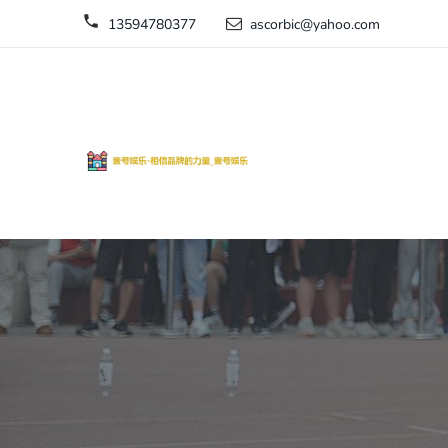
13594780377
ascorbic@yahoo.com