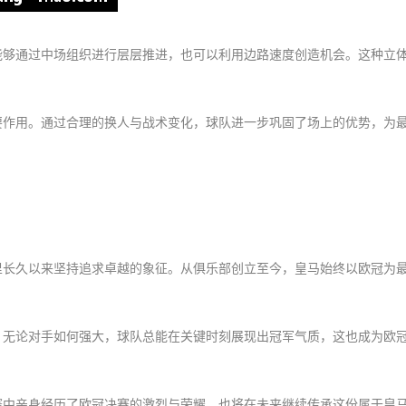
能够通过中场组织进行层层推进，也可以利用边路速度创造机会。这种立
要作用。通过合理的换人与战术变化，球队进一步巩固了场上的优势，为
里长久以来坚持追求卓越的象征。从俱乐部创立至今，皇马始终以欧冠为
。无论对手如何强大，球队总能在关键时刻展现出冠军气质，这也成为欧
赛中亲身经历了欧冠决赛的激烈与荣耀，也将在未来继续传承这份属于皇