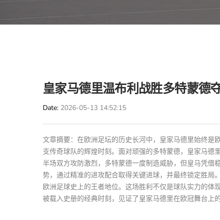
皇家马德里温布利战胜多特蒙德
Date
2026-05-13 14:52:15
文章摘要：在欧洲足坛的历史长河中，皇家马德里始终是欧
支传奇球队的辉煌时刻。面对顽强的多特蒙德，皇家马德
半场双方攻防激烈，多特蒙德一度制造威胁，但皇马凭借
势，通过精准的进攻配合取得关键进球，并最终锁定胜局
欧洲足球史上的王者地位。这场胜利不仅是球队实力的体
被载入史册的经典时刻，见证了皇家马德里在欧冠舞台上