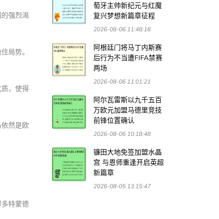
萄牙主帅新纪元与红魔
利的强烈渴
复兴梦想新篇章征程
2026-08-06 11:48:18
阿根廷门将马丁内斯赛
稳住局势。
后行为不当遭FIFA禁赛
两场
2026-08-06 11:01:21
气质，使得
阿尔瓦雷斯以九千五百
万欧元加盟马德里竞技
前锋位置确认
马依然是欧
2026-08-06 10:18:48
镰田大地免签加盟水晶
宫 与恩师重逢开启英超
新篇章
2026-08-05 13:15:47
得多特蒙德