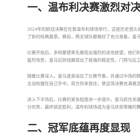
一、温布利决赛激烈对
2024年的欧冠决赛在伦敦温布利球场举行，这座历史悠
了新的经典篇章。赛前，两支球队都做好了充分准备，皇
比赛开始后，多特蒙德率先展现出强烈的进攻欲望。他们
猛烈攻势，皇马后防线展现出了极强的稳定性，门将与后
随着比赛深入，皇马逐渐适应了比赛节奏，并通过中场的
主动权握在自己手中。双方你来我往，使这场决赛充满悬
进入下半场后，比赛的紧张程度进一步提升。皇马抓住关
分优势，最终锁定胜利，温布利球场成为皇马庆祝荣耀的
二、冠军底蕴再度显现