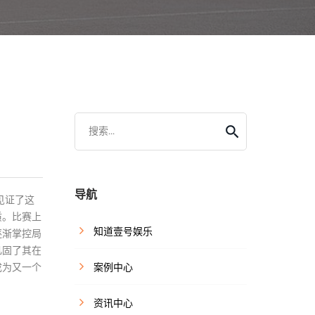
搜索...
导航
见证了这
质。比赛上
知道壹号娱乐
逐渐掌控局
巩固了其在
成为又一个
案例中心
资讯中心