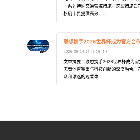
一系列特殊交通管控措施。这些措施旨
杉矶市民提供高效、...
联想携手2026世界杯成为官方合
2026-05-14 14:45:19
文章摘要：联想携手2026世界杯成为
志着体育赛事与科技创新的深度融合。
众和球迷的观看体...