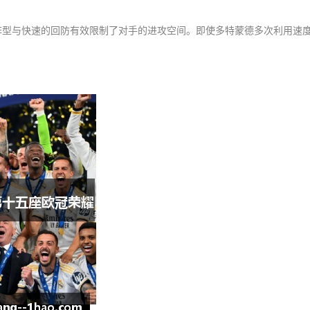
阵型与快速的回防有效限制了对手的进攻空间。即使多特蒙德多次利用速