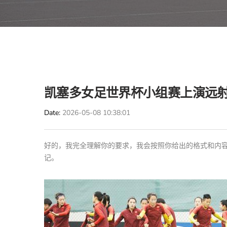
凯塞多女足世界杯小组赛上演远
Date
2026-05-08 10:38:01
好的，我完全理解你的要求，我会按照你给出的格式和内容
记。