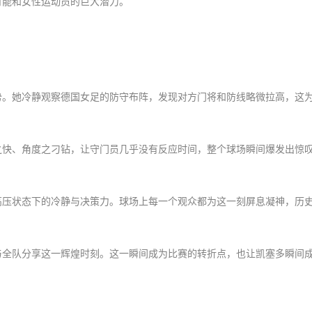
可能和女性运动员的巨大潜力。
势。她冷静观察德国女足的防守布阵，发现对方门将和防线略微拉高，这
之快、角度之刁钻，让守门员几乎没有反应时间，整个球场瞬间爆发出惊
高压状态下的冷静与决策力。球场上每一个观众都为这一刻屏息凝神，历
与全队分享这一辉煌时刻。这一瞬间成为比赛的转折点，也让凯塞多瞬间