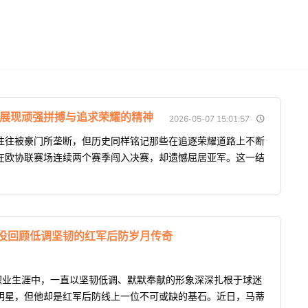
 展现顽强拼搏与追求荣耀的精神
2026-05-07 15:01:57
往往被豪门所垄断，但历史同样铭记那些在追逐荣耀道路上不断
在欧协联赛场连续两个赛季闯入决赛，却遗憾屈居亚军。这一结
役回顾低调坚韧的红军后防岁月传奇
利物浦的职业生涯中，一直以坚韧低调、默默奉献的形象深深扎根于球迷
明星，但他却是红军后防线上一位不可或缺的基石。近日，马蒂