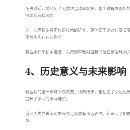
在进球前，她经历了无数次运球和观察，整个过程展现出
够果断选择远射。
这一心理稳定性不仅是技术的延伸，更体现了她对比赛节
化为实实在在的得分。
赛后她在采访中坦言，心态调整和对自我的信任是进球的
4、历史意义与未来影响
凯塞多的这一进球不仅改变了比赛结果，也创造了女足历
提升了球队的国际地位。
这一历史性瞬间对未来女足发展有深远影响。它证明了即
梦。