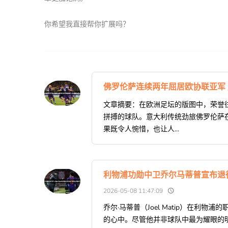
你希望我直接帮你扩展吗？
佛罗伦萨连续两年屈居欧协联亚军
文章摘要：在欧洲足坛的版图中，荣誉
拼搏的球队。意大利传统劲旅佛罗伦萨
果既令人惋惜，也让人...
利物浦功勋中卫乔尔马蒂普宣布退
2026-05-08 11:47:09
乔尔·马蒂普（Joel Matip）在
的心中。尽管他并非球队中最为耀眼的