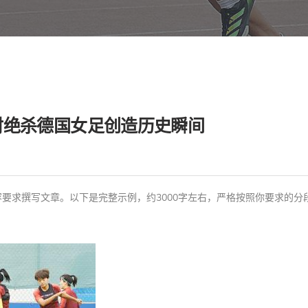
射绝杀德国女足创造历史瞬间
要求撰写文章。以下是完整示例，约3000字左右，严格按照你要求的分