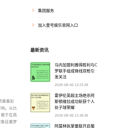
集团服务
加入壹号娱乐官网入口
最新资讯
马内加盟利雅得胜利与C
罗联手组成锋线双枪引
发关注
2026-08-06 13:23:28
霍伊伦英超主场绝杀阿
浓墨重彩
斯顿维拉成功斩获个人
处子球荣耀
影响。从比
、敢于在高
2026-08-06 12:36:36
次象征着梦
阿莫林执掌曼联开启葡