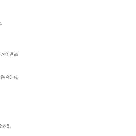
抢。
一次传递都
美融合的成
控球权。