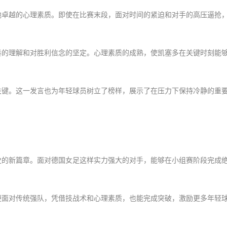
她卓越的心理素质。即使在比赛末段，面对时间的紧迫和对手的高压逼抢
奏的理解和对胜利信念的坚定。心理素质的成熟，使凯塞多在关键时刻能
关键。这一发言也为年轻球员树立了榜样，展示了在压力下保持冷静的重
史的新篇章。面对德国女足这样实力强大的对手，能够在小组赛阶段完成
便面对传统强队，凭借技战术和心理素质，也能完成突破，激励更多年轻