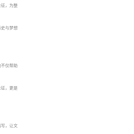
象征，为整
历史与梦想
她不仅帮助
象征，更是
描写，让文