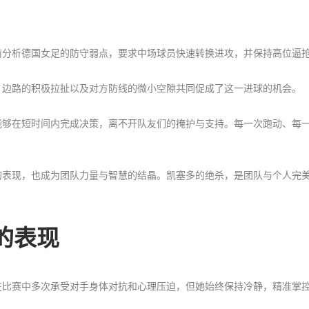
前分析德国女足的防守弱点，要求中场球员快速转换进攻，并保持高位逼
、边路的积极拉扯以及对方防线的微小空隙共同促成了这一进球的机会。
能够在短时间内完成决策，离不开队友们的掩护与支持。每一次跑动、每
的表现，也成为团队力量与智慧的结晶。凯塞多的绝杀，是团队与个人完
的表现
在比赛中多次承受对手身体对抗和心理压迫，但她始终保持冷静，精准掌