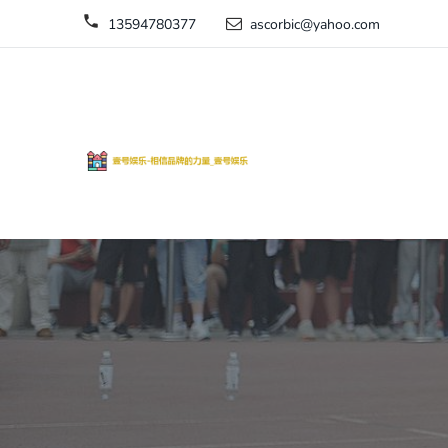
13594780377
ascorbic@yahoo.com