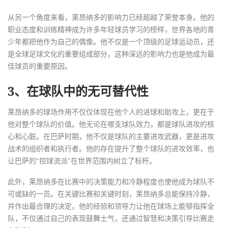
从另一个角度来看，莱昂纳多的影响力已经超越了荣誉本身。他的
职业态度和训练精神成为许多年轻球员学习的榜样，世界各地的青
少年都把他作为自己的偶像。他不仅是一个顶级的足球运动员，还
是全球足球文化的重要组成部分，这种深远的影响力也是他成为最
佳球员的重要原因。
3、在球队中的无可替代性
莱昂纳多的球场作用不仅仅体现在他个人的进球和助攻上，更在于
他对整个球队的价值。他无论在哪支球队效力，都是球队进攻的核
心和心脏。在巴萨时期，他不仅是球队的主要进攻武器，更是进攻
战术的组织者和执行者。他的存在提升了整个球队的进攻效率，也
让巴萨的“控球流派”在世界范围内树立了标杆。
此外，莱昂纳多在比赛中的决策能力和冷静程度也使他成为球队不
可或缺的一员。在关键比赛和关键时刻，莱昂纳多总能保持冷静，
并作出最合理的决定。他的经验和领导力让他在球场上能够指挥全
队，不仅通过自己的表现鼓舞士气，还通过智慧和决策引导比赛走