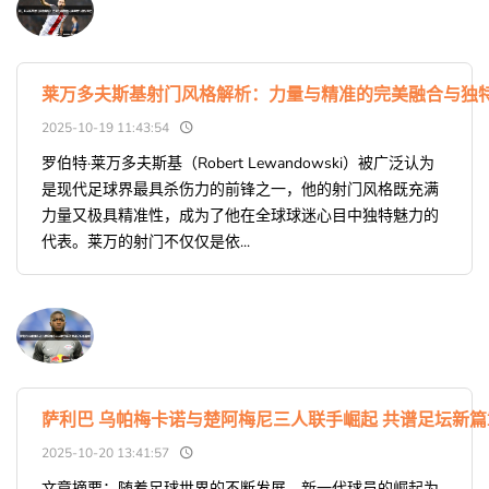
莱万多夫斯基射门风格解析：力量与精准的完美融合与独
2025-10-19 11:43:54
罗伯特·莱万多夫斯基（Robert Lewandowski）被广泛认为
是现代足球界最具杀伤力的前锋之一，他的射门风格既充满
力量又极具精准性，成为了他在全球球迷心目中独特魅力的
代表。莱万的射门不仅仅是依...
萨利巴 乌帕梅卡诺与楚阿梅尼三人联手崛起 共谱足坛新篇
2025-10-20 13:41:57
文章摘要：随着足球世界的不断发展，新一代球员的崛起为