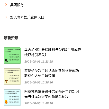
集团服务
加入壹号娱乐官网入口
最新资讯
马内加盟利雅得胜利与C罗联手组成锋
线双枪引发关注
2026-08-06 13:23:28
霍伊伦英超主场绝杀阿斯顿维拉成功
斩获个人处子球荣耀
2026-08-06 12:36:36
阿莫林执掌曼联开启葡萄牙主帅新纪
元与红魔复兴梦想新篇章征程
2026-08-06 11:48:18