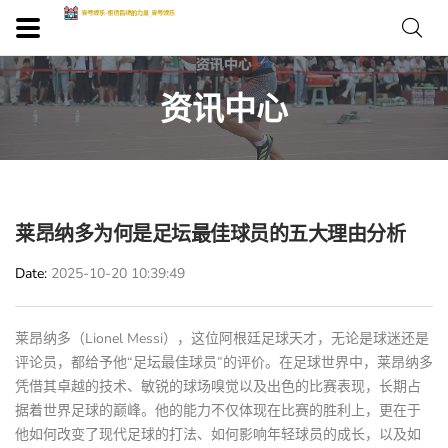
资讯中心
莱昂纳多为何是足坛最佳球员的五大理由分析
Date
2025-10-20 10:39:49
莱昂纳多（Lionel Messi），这位阿根廷足球天才，无论是球迷还是
评论员，都给予他“足坛最佳球员”的评价。在足球世界中，莱昂纳多
凭借其卓越的技术、敏锐的球场嗅觉以及出色的比赛表现，长期占
据着世界足球的巅峰。他的能力不仅体现在比赛的胜利上，更在于
他如何改变了现代足球的打法、如何影响年轻球员的成长，以及如