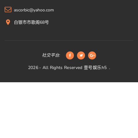
ascorbic@yahoo.com
白银市市歌阁68号
社交平台:
2026
- All Rights Reserved
壹号娱乐h5
.