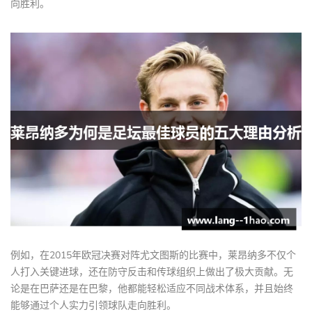
向胜利。
例如，在2015年欧冠决赛对阵尤文图斯的比赛中，莱昂纳多不仅个
人打入关键进球，还在防守反击和传球组织上做出了极大贡献。无
论是在巴萨还是在巴黎，他都能轻松适应不同战术体系，并且始终
能够通过个人实力引领球队走向胜利。