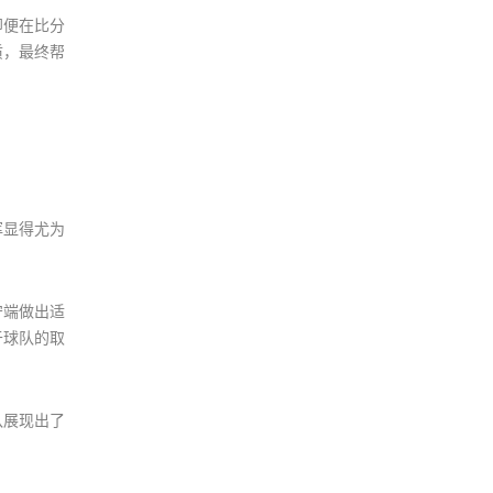
即便在比分
质，最终帮
挥显得尤为
守端做出适
于球队的取
队展现出了