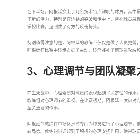
在下半场，阿根廷换上了几名技术特点鲜明的球员，其中
了新的活力，特别是在边路的突破和传中上，替补球员展
掌控比赛，遏制住了对方的反击势头。
特别值得注意的是，阿根廷的教练不仅仅是做了人员更替
阿根廷在比赛中逐步占据了主动，逐渐弥补了前期进攻端
3、心理调节与团队凝聚
在生死战中，心理素质对球员的表现起到了决定性的作用
教练组对心理调节的重视。在比赛初期，阿根廷一度被对
至关重要的作用。
阿根廷的教练在中场休息时专门为球员进行了心理疏导，
转局势。教练的讲话起到了积极的心理安抚作用，使得球