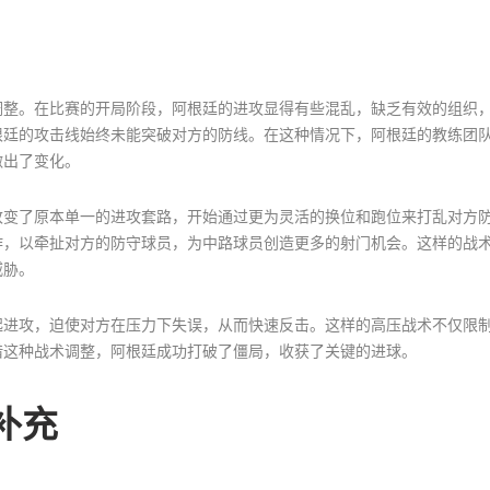
调整。在比赛的开局阶段，阿根廷的进攻显得有些混乱，缺乏有效的组织
根廷的攻击线始终未能突破对方的防线。在这种情况下，阿根廷的教练团
做出了变化。
改变了原本单一的进攻套路，开始通过更为灵活的换位和跑位来打乱对方
作，以牵扯对方的防守球员，为中路球员创造更多的射门机会。这样的战
威胁。
起进攻，迫使对方在压力下失误，从而快速反击。这样的高压战术不仅限
借这种战术调整，阿根廷成功打破了僵局，收获了关键的进球。
补充