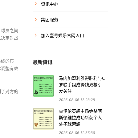
资讯中心
集团服务
，球员之间
加入壹号娱乐官网入口
队决定对战
防线的布
最新资讯
术调整有效
马内加盟利雅得胜利与C
罗联手组成锋线双枪引
发关注
制了对方的
2026-08-06 13:23:28
霍伊伦英超主场绝杀阿
斯顿维拉成功斩获个人
处子球荣耀
2026-08-06 12:36:36