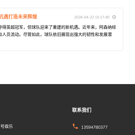
机遇打造未来辉煌
2026-04-22 15:17:40
夺得英超冠军，但球队迎来了重建的新机遇。近年来，阿森纳经
和人员流动。尽管如此，球队依旧展现出强大的韧性和发展潜
联系我们
壹号娱乐
13594780377