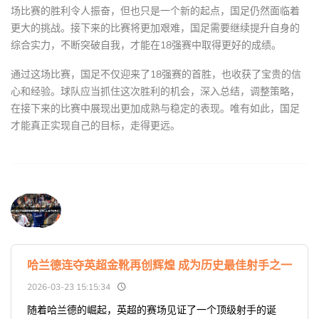
场比赛的胜利令人振奋，但也只是一个新的起点，国足仍然面临着
更大的挑战。接下来的比赛将更加艰难，国足需要继续提升自身的
综合实力，不断突破自我，才能在18强赛中取得更好的成绩。
通过这场比赛，国足不仅迎来了18强赛的首胜，也收获了宝贵的信
心和经验。球队应当抓住这次胜利的机会，深入总结，调整策略，
在接下来的比赛中展现出更加成熟与稳定的表现。唯有如此，国足
才能真正实现自己的目标，走得更远。
哈兰德连夺英超金靴再创辉煌 成为历史最佳射手之一
2026-03-23 15:15:34
随着哈兰德的崛起，英超的赛场见证了一个顶级射手的诞