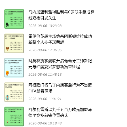
马内加盟利雅得胜利与C罗联手组成锋
线双枪引发关注
2026-08-06 13:23:28
霍伊伦英超主场绝杀阿斯顿维拉成功
斩获个人处子球荣耀
2026-08-06 12:36:36
阿莫林执掌曼联开启葡萄牙主帅新纪
元与红魔复兴梦想新篇章征程
2026-08-06 11:48:18
阿根廷门将马丁内斯赛后行为不当遭
FIFA禁赛两场
2026-08-06 11:01:21
阿尔瓦雷斯以九千五百万欧元加盟马
德里竞技前锋位置确认
2026-08-06 10:18:48