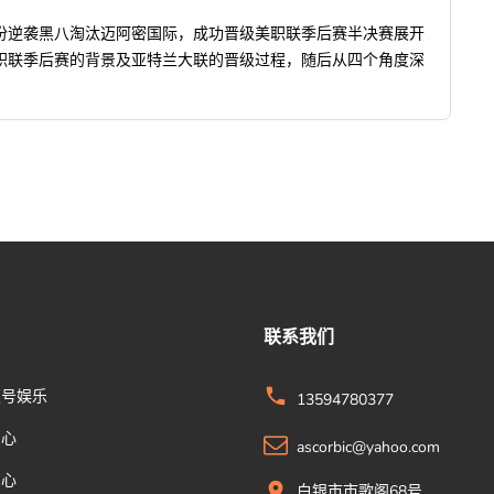
份逆袭黑八淘汰迈阿密国际，成功晋级美职联季后赛半决赛展开
职联季后赛的背景及亚特兰大联的晋级过程，随后从四个角度深
联系我们
壹号娱乐
13594780377
中心
ascorbic@yahoo.com
中心
白银市市歌阁68号