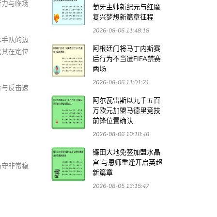
行力与临场
萄牙主帅新纪元与红魔
复兴梦想新篇章征程
2026-08-06 11:48:18
水手队的边
阿根廷门将马丁内斯赛
尤其在定位
后行为不当遭FIFA禁赛
两场
2026-08-06 11:01:21
合与反击速
阿尔瓦雷斯以九千五百
万欧元加盟马德里竞技
前锋位置确认
2026-08-06 10:18:48
镰田大地免签加盟水晶
宫 与恩师重逢开启英超
防守非常稳
新篇章
2026-08-05 13:15:47