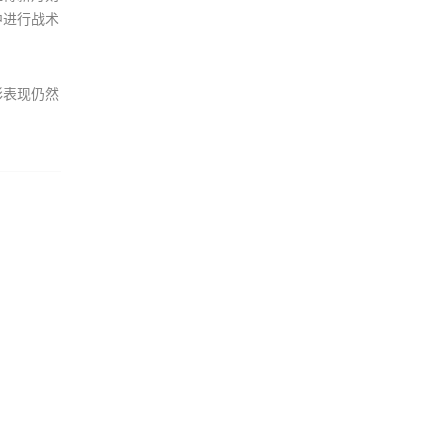
中进行战术
彩表现仍然