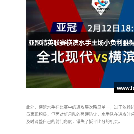
此外，横滨水手在比赛中的进攻层次略显单一，过于依赖
员表现积极，但面对新月队的强硬防守，水手队在进攻时
及时调整自己的射门角度，错失了扳平比分的机会。