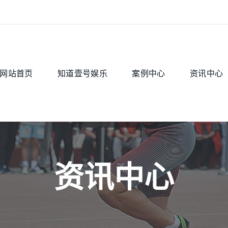
网站首页
知道壹号娱乐
案例中心
资讯中心
资讯中心