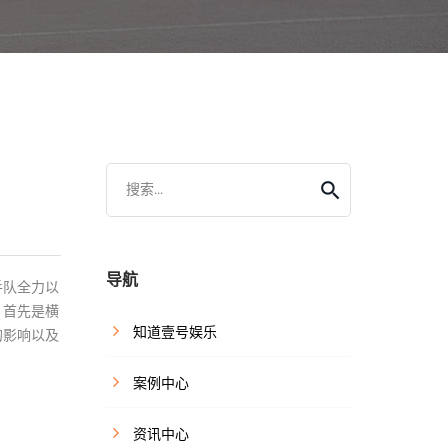
搜索...
导航
手队全力以
：首先是横
知道壹号娱乐
的影响以及
案例中心
资讯中心