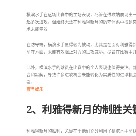
横滨水手在这场比赛中的主场表现，尽管在进攻端展现出
起多次进攻，但始终无法在利雅得新月的防守体系中找到
术未能奏效。
在防守端，横滨水手显得较为被动，尤其是在面对利雅得
防守方面，未能有效阻止对方的进攻威胁。尽管在比赛中
此外，横滨水手的球员在比赛中的个人表现也值得关注。
合和默契，导致许多进攻机会未能转化为实质性的进球机
强。
壹号娱乐
2、利雅得新月的制胜关
利雅得新月的胜利，关键在于他们充分利用了横滨水手防