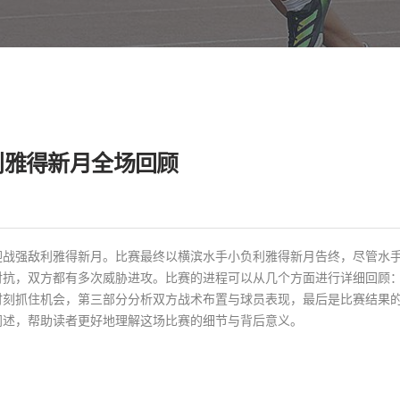
利雅得新月全场回顾
迎战强敌利雅得新月。比赛最终以横滨水手小负利雅得新月告终，尽管水
对抗，双方都有多次威胁进攻。比赛的进程可以从几个方面进行详细回顾
时刻抓住机会，第三部分分析双方战术布置与球员表现，最后是比赛结果
阐述，帮助读者更好地理解这场比赛的细节与背后意义。