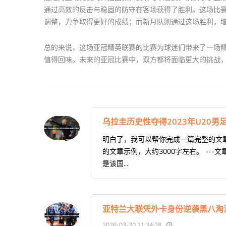
通过高效的反击与稳固的防守在客场获得了胜利。这场比
调整，力争取得更好的成绩；而新月队则通过这场胜利，
总的来说，这场亚冠精英联赛的比赛为球迷们带来了一场
值得回味。未来的亚冠比赛中，双方都将面临更大的挑战
乌拉圭历史性夺得2023年U20男
明白了，我可以帮你完成一篇完整的文
的文章示例，大约3000字左右。 ---
是该国...
亚特兰大联凭外卡身份逆袭黑八淘
2026-03-20 11:34:28