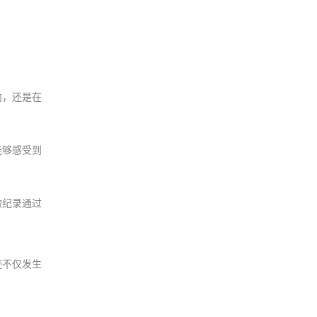
内，还是在
能够感受到
微纪录通过
迹不仅发生