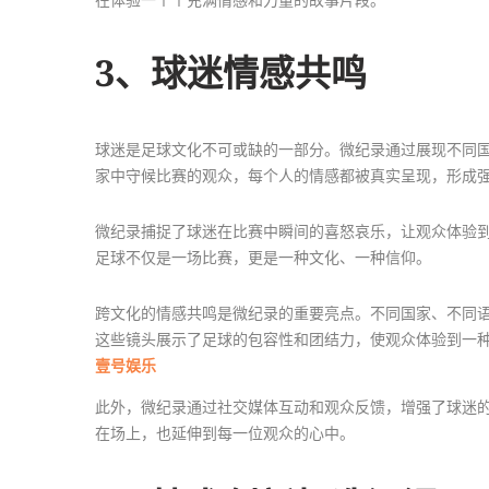
在体验一个个充满情感和力量的故事片段。
3、球迷情感共鸣
球迷是足球文化不可或缺的一部分。微纪录通过展现不同
家中守候比赛的观众，每个人的情感都被真实呈现，形成
微纪录捕捉了球迷在比赛中瞬间的喜怒哀乐，让观众体验
足球不仅是一场比赛，更是一种文化、一种信仰。
跨文化的情感共鸣是微纪录的重要亮点。不同国家、不同
这些镜头展示了足球的包容性和团结力，使观众体验到一
壹号娱乐
此外，微纪录通过社交媒体互动和观众反馈，增强了球迷
在场上，也延伸到每一位观众的心中。