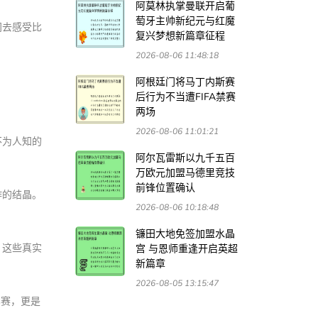
阿莫林执掌曼联开启葡
萄牙主帅新纪元与红魔
间去感受比
复兴梦想新篇章征程
2026-08-06 11:48:18
阿根廷门将马丁内斯赛
后行为不当遭FIFA禁赛
两场
2026-08-06 11:01:21
不为人知的
阿尔瓦雷斯以九千五百
万欧元加盟马德里竞技
前锋位置确认
作的结晶。
2026-08-06 10:18:48
镰田大地免签加盟水晶
。这些真实
宫 与恩师重逢开启英超
新篇章
2026-08-05 13:15:47
比赛，更是