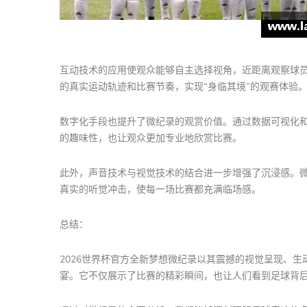
互动技术的应用使观众能够自主选择视角，近距离观察球
的真实运动轨迹和比赛节奏，实现“身临其境”的观赛体验
数字化手段也提升了微纪录的观赏价值。通过数据可视化
的趣味性，也让观众更加专业地欣赏比赛。
此外，声音技术与视觉技术的结合进一步增强了沉浸感。
真实的听觉冲击，使每一场比赛都充满临场感。
总结：
2026世界杯官方全新梦想微纪录以其震撼的视觉呈现、
宴。它不仅展示了比赛的精彩瞬间，也让人们看到足球背