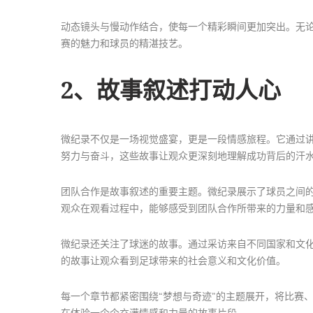
动态镜头与慢动作结合，使每一个精彩瞬间更加突出。无
赛的魅力和球员的精湛技艺。
2、故事叙述打动人心
微纪录不仅是一场视觉盛宴，更是一段情感旅程。它通过
努力与奋斗，这些故事让观众更深刻地理解成功背后的汗
团队合作是故事叙述的重要主题。微纪录展示了球员之间
观众在观看过程中，能够感受到团队合作所带来的力量和
微纪录还关注了球迷的故事。通过采访来自不同国家和文
的故事让观众看到足球带来的社会意义和文化价值。
每一个章节都紧密围绕“梦想与奇迹”的主题展开，将比赛