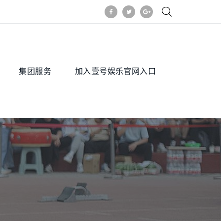
集团服务
加入壹号娱乐官网入口