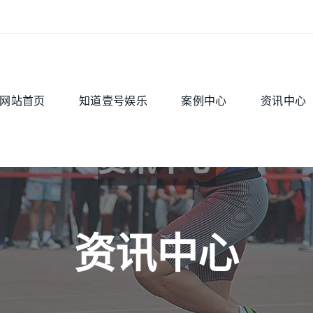
网站首页
知道壹号娱乐
案例中心
资讯中心
资讯中心