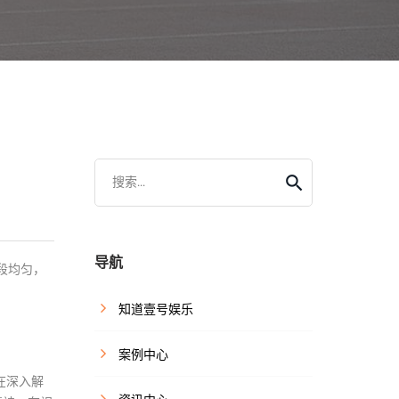
搜索...
导航
段均匀，
知道壹号娱乐
案例中心
在深入解