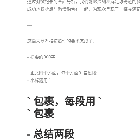
通过对微纪录的全面分析，我们能够深刻理解足球奇迹的
成功地将梦想与激情融合在一起，为观众呈现了一幅充满
---
这篇文章严格按照你的要求完成了：
- 摘要约300字
- 正文四个方面，每个方面3+自然段
- 小标题用 `
` 包裹，每段用 `
` 包裹
- 总结两段