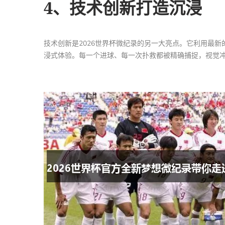
4、技术创新打造沉浸
技术创新是2026世界杯微纪录的另一大亮点。它利用最
浸式体验。每一个进球、每一次扑救都被精确捕捉，视觉