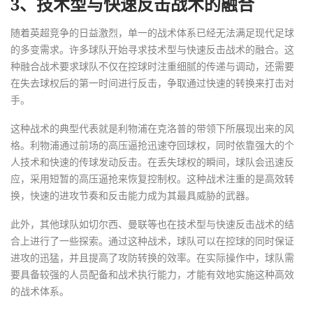
3、技术型与快速反击战术的融合
随着英超竞争的日益激烈，单一的战术体系已经无法满足现代足球
的多变需求。许多球队开始寻求技术型与快速反击战术的融合。这
种融合战术要求球队不仅在控球时注重细腻的传递与调动，还需要
在失去球权后的第一时间进行反击，争取通过快速的转换来打击对
手。
这种战术的典型代表就是利物浦在克洛普的带领下所展现出来的风
格。利物浦通过前场的高压逼抢迅速夺回球权，同时依靠强大的个
人技术和快速的传球发动反击。在丢失球权的瞬间，球队会迅速反
应，采用短暂的高压逼抢来恢复控制权。这种战术注重的是高效转
换，快速的进攻节奏和反击能力成为其最具威胁的武器。
此外，其他球队如切尔西、曼联等也在技术型与快速反击战术的结
合上进行了一些探索。通过这种战术，球队可以在控球的同时保证
进攻的迅猛，并且提高了攻防转换的效率。在实际操作中，球队需
要具备较强的人员配备和战术执行能力，才能有效地实施这种高效
的战术体系。