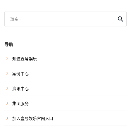
搜索...
导航
知道壹号娱乐
案例中心
资讯中心
集团服务
加入壹号娱乐官网入口