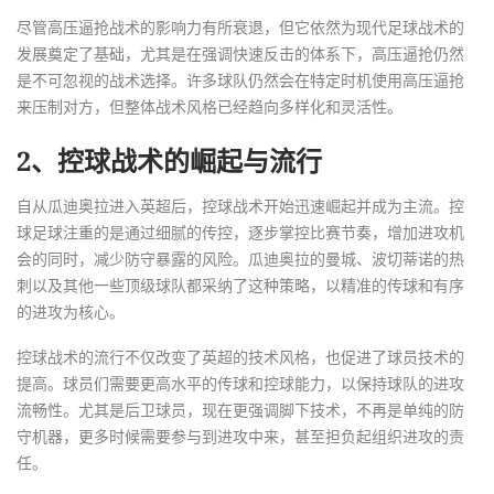
尽管高压逼抢战术的影响力有所衰退，但它依然为现代足球战术的
发展奠定了基础，尤其是在强调快速反击的体系下，高压逼抢仍然
是不可忽视的战术选择。许多球队仍然会在特定时机使用高压逼抢
来压制对方，但整体战术风格已经趋向多样化和灵活性。
2、控球战术的崛起与流行
自从瓜迪奥拉进入英超后，控球战术开始迅速崛起并成为主流。控
球足球注重的是通过细腻的传控，逐步掌控比赛节奏，增加进攻机
会的同时，减少防守暴露的风险。瓜迪奥拉的曼城、波切蒂诺的热
刺以及其他一些顶级球队都采纳了这种策略，以精准的传球和有序
的进攻为核心。
控球战术的流行不仅改变了英超的技术风格，也促进了球员技术的
提高。球员们需要更高水平的传球和控球能力，以保持球队的进攻
流畅性。尤其是后卫球员，现在更强调脚下技术，不再是单纯的防
守机器，更多时候需要参与到进攻中来，甚至担负起组织进攻的责
任。