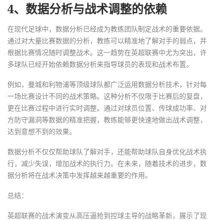
4、数据分析与战术调整的依赖
在现代足球中，数据分析已经成为教练团队制定战术的重要依据。
通过对大量比赛数据的分析，教练可以精准地了解对手的弱点，并
根据比赛情况随时调整战术。这一趋势在英超联赛中尤为突出，许
多球队已经开始依赖数据分析来指导球员的表现和战术布置。
例如，曼城和利物浦等顶级球队都广泛运用数据分析技术，针对每
一场比赛设计不同的战术策略。这种分析不仅限于比赛后的复盘，
更在比赛过程中进行实时调整。通过对球员位置、传球成功率、对
方防守漏洞等数据的精准把握，教练能够更快速地做出战术调整，
达到意想不到的效果。
数据分析不仅仅帮助球队了解对手，还能帮助球队自身优化战术执
行，减少失误，增加战术的执行力。在未来，随着技术的进步，数
据分析将在战术决策中发挥越来越重要的作用。
总结：
英超联赛的战术演变从高压逼抢到控球主导的战略革新，展示了现