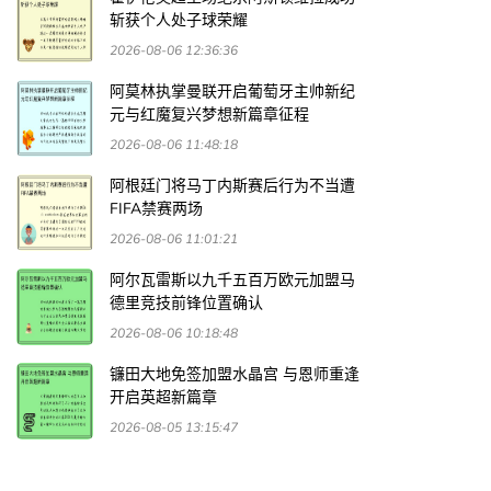
斩获个人处子球荣耀
2026-08-06 12:36:36
阿莫林执掌曼联开启葡萄牙主帅新纪
元与红魔复兴梦想新篇章征程
2026-08-06 11:48:18
阿根廷门将马丁内斯赛后行为不当遭
FIFA禁赛两场
2026-08-06 11:01:21
阿尔瓦雷斯以九千五百万欧元加盟马
德里竞技前锋位置确认
2026-08-06 10:18:48
镰田大地免签加盟水晶宫 与恩师重逢
开启英超新篇章
2026-08-05 13:15:47