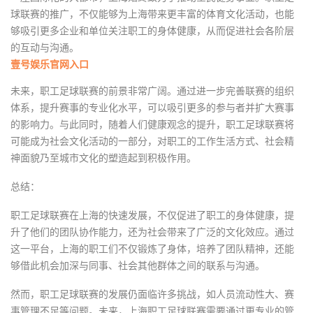
球联赛的推广，不仅能够为上海带来更丰富的体育文化活动，也能
够吸引更多企业和单位关注职工的身体健康，从而促进社会各阶层
的互动与沟通。
壹号娱乐官网入口
未来，职工足球联赛的前景非常广阔。通过进一步完善联赛的组织
体系，提升赛事的专业化水平，可以吸引更多的参与者并扩大赛事
的影响力。与此同时，随着人们健康观念的提升，职工足球联赛将
可能成为社会文化活动的一部分，对职工的工作生活方式、社会精
神面貌乃至城市文化的塑造起到积极作用。
总结：
职工足球联赛在上海的快速发展，不仅促进了职工的身体健康，提
升了他们的团队协作能力，还为社会带来了广泛的文化效应。通过
这一平台，上海的职工们不仅锻炼了身体，培养了团队精神，还能
够借此机会加深与同事、社会其他群体之间的联系与沟通。
然而，职工足球联赛的发展仍面临许多挑战，如人员流动性大、赛
事管理不足等问题。未来，上海职工足球联赛需要通过更专业的管