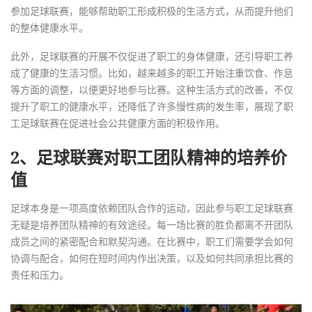
参加足球联赛，能够帮助职工形成积极的生活方式，从而提升他们
的整体健康水平。
此外，足球联赛的开展不仅促进了职工的身体健康，还引导职工养
成了健康的生活习惯。比如，越来越多的职工开始注重饮食、作息
等方面的调整，以便更好地参与比赛。这种生活方式的改善，不仅
提升了职工的健康水平，还降低了许多慢性病的发生率，展现了职
工足球联赛在促进社会公共健康方面的积极作用。
2、足球联赛对职工团队精神的培养价
值
足球本身是一项高度依赖团队合作的运动，因此参与职工足球联赛
无疑是培养团队精神的有效途径。每一场比赛的胜负都离不开团队
成员之间的紧密配合和默契沟通。在比赛中，职工们需要学会如何
协调与配合，如何在短时间内作出决策，以及如何共同承担比赛的
责任和压力。