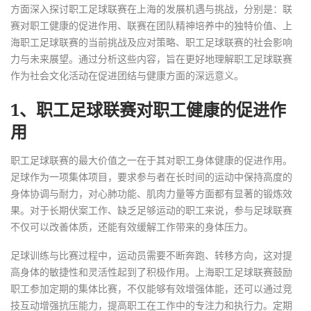
方面深入探讨职工足球联赛在上海的发展机遇与挑战，分别是：联
赛对职工健康的促进作用、联赛在团队精神培养中的独特价值、上
海职工足球联赛的当前挑战及应对策略、职工足球联赛的社会影响
力与未来展望。通过分析这些内容，旨在更好地理解职工足球联赛
作为社会文化活动在促进团结与健康方面的深远意义。
1、职工足球联赛对职工健康的促进作
用
职工足球联赛的最大价值之一在于其对职工身体健康的促进作用。
足球作为一项集体项目，要求参与者在长时间的运动中保持高度的
身体协调与耐力，对心肺功能、肌肉力量等方面都有显著的锻炼效
果。对于长期伏案工作、缺乏足够运动的职工来说，参与足球联赛
不仅可以改善体质，还能有效缓解工作带来的身体压力。
足球训练与比赛过程中，运动员需要不断奔跑、转移方向，这对提
高身体的敏捷性和灵活性起到了积极作用。上海职工足球联赛鼓励
职工参加定期的集体比赛，不仅能够有效增强体能，还可以通过竞
技互动增强抗压能力，提高职工在工作中的专注力和执行力。定期