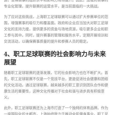
源，使得赛事的组织水平和影响力有待提升。因此，加强对赛事的
专业化管理，提升联赛的运营水平，是当前面临的一大挑战。
为了应对这些挑战，上海职工足球联赛可以通过扩大参赛单位的范
围，增强赛事的吸引力和覆盖面。政府和企业应当加大对职工足球
文化的支持力度，提供更多的资金与场地资源，吸引更多企业和职
工参与其中。同时，提升赛事的管理和服务水平，定期开展培训和
交流活动，以确保赛事质量的提升和参赛人员的稳定。
4、职工足球联赛的社会影响力与未来
展望
随着职工足球联赛的逐渐发展，它的社会影响力也在不断扩大。首
先，职工足球联赛不仅是一个竞技平台，更是促进社会健康和团结
的文化活动。通过足球联赛，越来越多的职工意识到团队合作和健
康生活的重要性，这种文化传播对于社会和谐与进步具有积极意
义。
此外，职工足球联赛还为上海市打造了一个独特的体育品牌。作为
一座国际化的大都市，上海始终致力于推动全民健身事业。职工足