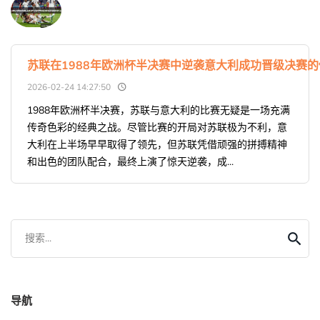
苏联在1988年欧洲杯半决赛中逆袭意大利成功晋级决赛
2026-02-24 14:27:50
1988年欧洲杯半决赛，苏联与意大利的比赛无疑是一场充满
传奇色彩的经典之战。尽管比赛的开局对苏联极为不利，意
大利在上半场早早取得了领先，但苏联凭借顽强的拼搏精神
和出色的团队配合，最终上演了惊天逆袭，成...
搜索...
导航