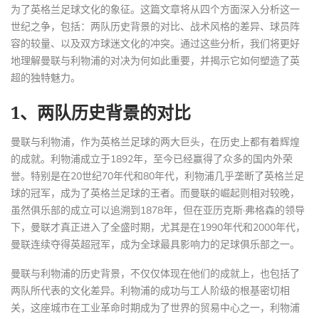
为了英格兰足球文化的象征。这篇文章将从四个方面深入分析这一
世纪之争，包括：两队历史背景的对比、战术风格的差异、球员阵
容的较量、以及双方球迷文化的冲突。通过这些分析，我们将更好
地理解曼联与利物浦的对决为何如此重要，并揭示它如何塑造了英
超的独特魅力。
1、两队历史背景的对比
曼联与利物浦，作为英格兰足球的两大巨头，在历史上都有着辉煌
的成就。利物浦成立于1892年，至今已经赢得了众多的国内外荣
誉。特别是在20世纪70年代和80年代，利物浦几乎垄断了英格兰足
球的冠军，成为了英格兰足球的王者。而曼联的崛起则相对较晚，
虽然俱乐部的成立可以追溯到1878年，但在亚历克斯·弗格森的领导
下，曼联才真正进入了全盛时期，尤其是在1990年代和2000年代，
曼联连续夺得英超冠军，成为全球最具影响力的足球俱乐部之一。
曼联与利物浦的历史背景，不仅仅体现在他们的成就上，也包括了
两队所代表的文化差异。利物浦的成功与工人阶级的根基密切相
关，这座城市在工业革命时期成为了世界的贸易中心之一，利物浦