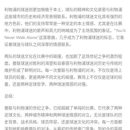
利物浦的球迷则更加根植于本土，球队的精神和文化紧密与利物浦
这座城市的历史和经济背景相联系。利物浦的球迷文化具有强烈的
地方色彩，他们的支持常常是一种坚定的本土情感，尤其是在比赛
中，利物浦球迷的歌声和高亢的呐喊成为了主场氛围的象征。“You’ll
Never Walk Alone”这首歌曲，几乎成为了利物浦球迷的标志，它象
征着球迷与球队之间深厚的情感联系。
两队的球迷文化在比赛中的碰撞，也加剧了这场世纪之争的激烈程
度。曼联球迷对胜利的渴望和自豪感与利物浦球迷对历史与传统的
维护形成了鲜明对比。每一次曼联与利物浦的对决，不仅仅是场上
球员的较量，更是两种不同文化的碰撞，赛场上不仅仅是足球的较
量，还是两种足球哲学、两种球迷情感的对撞。
总结：
曼联与利物浦的世纪之争，已经超越了单纯的比赛，它代表了两种
足球文化、两种城市精神和两种球迷情感的对立。无论是球队的历
史背景、战术风格、球员阵容，还是球迷文化的冲突，每一方面都
深刻地影响着两队的对决。从最初的传统豪门竞争，到如今的英超