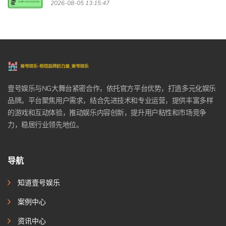
2026-08-05 13:15:47
壹号娱乐与NG大舞台紧密合作，依托官方平台优势，打造多元化娱乐
品牌。平台聚焦用户需求，结合先进技术和专业运营，提供丰富多样
的游戏和互动体验，推动娱乐内容创新，提升用户粘性和市场竞争
力，稳居行业领先地位。
导航
知道壹号娱乐
案例中心
资讯中心