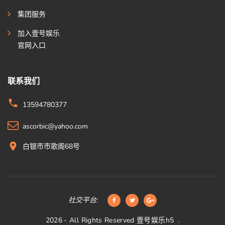
集团服务
加入壹号娱乐
官网入口
联系我们
13594780377
ascorbic@yahoo.com
白银市市歌阁68号
社交平台:
2026
- All Rights Reserved
壹号娱乐h5
.