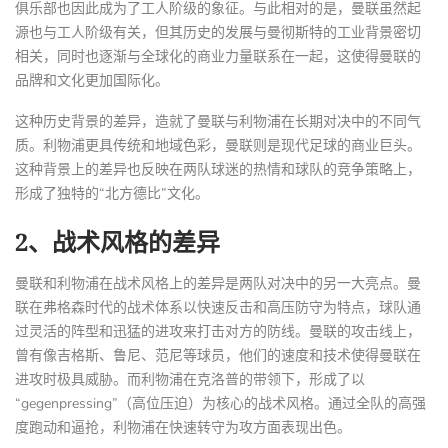
俱乐部也因此成为了工人阶级的象征。与此相对的是，曼联虽然起
源也与工人阶级有关，但其历史的发展与曼彻斯特的工业背景密切
相关，同时也逐渐与全球化的商业力量联系在一起，这使得曼联的
品牌和文化更加国际化。
这种历史背景的差异，造就了曼联与利物浦在长期对决中的不同气
质。利物浦更具传统和地域色彩，曼联则是现代足球的商业巨头。
这种背景上的差异也反映在两队球迷的热情和球队的竞争策略上，
形成了独特的“北方德比”文化。
2、战术风格的差异
曼联和利物浦在战术风格上的差异是两队对决中的另一大亮点。曼
联在弗格森时代的战术体系以快速反击和高压防守为特点，球队通
过灵活的阵型和迅猛的进攻来打击对方的防线。曼联的攻击线上，
曾有像吉格斯、鲁尼、范尼等球员，他们的速度和技术使得曼联在
进攻时极具威胁。而利物浦在克洛普的带领下，形成了以
“gegenpressing”（高位压迫）为核心的战术风格。通过全队的高强
度跑动和逼抢，利物浦在快速转守为攻方面表现出色。