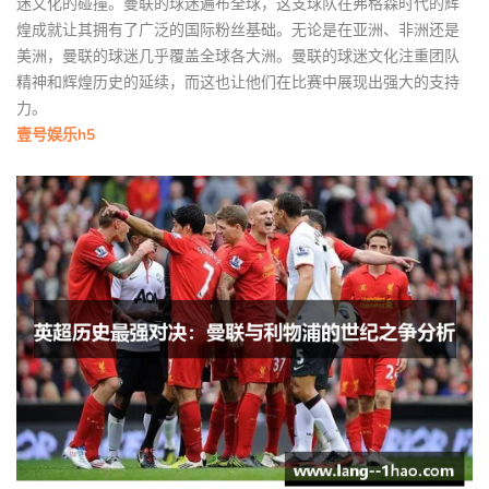
迷文化的碰撞。曼联的球迷遍布全球，这支球队在弗格森时代的辉
煌成就让其拥有了广泛的国际粉丝基础。无论是在亚洲、非洲还是
美洲，曼联的球迷几乎覆盖全球各大洲。曼联的球迷文化注重团队
精神和辉煌历史的延续，而这也让他们在比赛中展现出强大的支持
力。
壹号娱乐h5