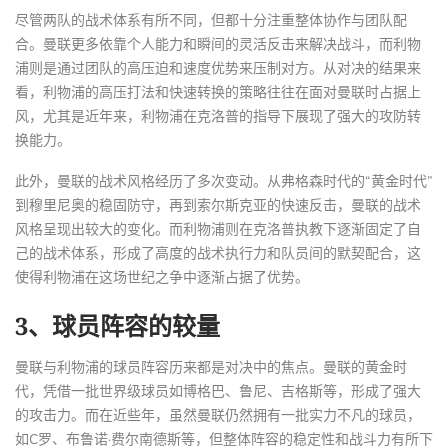
尽管两队的战术体系有所不同，但都十分注重整体协作与团队配
合。曼联更多依靠个人能力和瞬间的灵活反击来解决战斗，而利物
浦则是通过团队的高压迫和速度优势来压制对方。从对决的结果来
看，利物浦的高压打法和快速转换的策略往往在面对曼联时占据上
风，尤其是近年来，利物浦在克洛普的指导下展现了强大的攻防转
换能力。
此外，曼联的战术风格经历了多次变动。从弗格森时代的“黄金时代”
到穆里尼奥的稳固防守，再到索尔斯克亚的快速反击，曼联的战术
风格呈现出较大的变化。而利物浦则在克洛普执教下逐渐固定了自
己的战术体系，形成了高度的战术执行力和队员间的默契配合，这
使得利物浦在这场世纪之争中逐渐占据了优势。
3、球员阵容的较量
曼联与利物浦的球员阵容历来都是对决中的焦点。曼联的黄金时
代，凭借一批世界级球员如博格巴、鲁尼、吉格斯等，形成了强大
的攻击力。而在近些年，虽然曼联仍然拥有一批实力不凡的球员，
如C罗、布鲁诺·费尔南德斯等，但整体阵容的稳定性和战斗力有所下