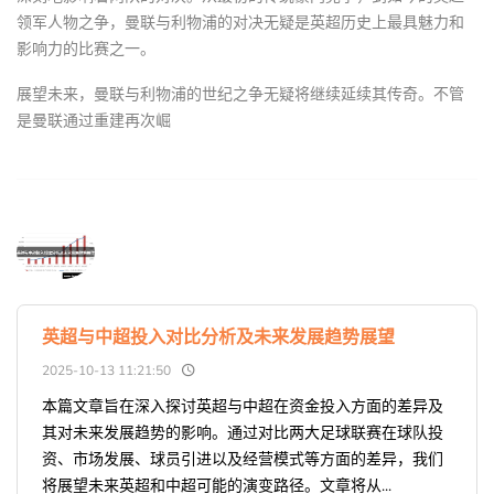
领军人物之争，曼联与利物浦的对决无疑是英超历史上最具魅力和
影响力的比赛之一。
展望未来，曼联与利物浦的世纪之争无疑将继续延续其传奇。不管
是曼联通过重建再次崛
英超与中超投入对比分析及未来发展趋势展望
2025-10-13 11:21:50
本篇文章旨在深入探讨英超与中超在资金投入方面的差异及
其对未来发展趋势的影响。通过对比两大足球联赛在球队投
资、市场发展、球员引进以及经营模式等方面的差异，我们
将展望未来英超和中超可能的演变路径。文章将从...