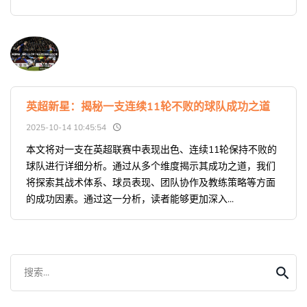
英超新星：揭秘一支连续11轮不败的球队成功之道
2025-10-14 10:45:54
本文将对一支在英超联赛中表现出色、连续11轮保持不败的
球队进行详细分析。通过从多个维度揭示其成功之道，我们
将探索其战术体系、球员表现、团队协作及教练策略等方面
的成功因素。通过这一分析，读者能够更加深入...
搜索...