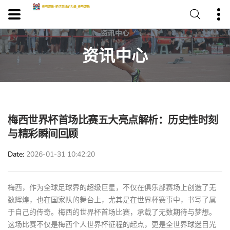
资讯中心
梅西世界杯首场比赛五大亮点解析：历史性时刻
与精彩瞬间回顾
Date
2026-01-31 10:42:20
梅西，作为全球足球界的超级巨星，不仅在俱乐部赛场上创造了无
数辉煌，也在国家队的舞台上，尤其是在世界杯赛事中，书写了属
于自己的传奇。梅西的世界杯首场比赛，承载了无数期待与梦想。
这场比赛不仅是梅西个人世界杯征程的起点，更是全世界球迷目光