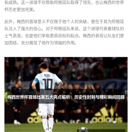
和成熟。这一进球不仅帮助阿根廷队取得了领先，也让梅西的世界
杯历史更加完美。
此外，梅西的首球意义不仅限于他个人的突破，更在于其为阿根廷
队注入了强大的信心。对于阿根廷队来说，这个进球代表着球队的
士气高涨，也是他们争取更高目标的起点。梅西的表现让队友们更
加团结，充分展现了他作为领袖的作用。