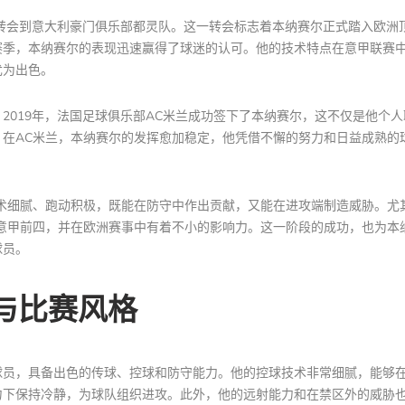
功转会到意大利豪门俱乐部都灵队。这一转会标志着本纳赛尔正式踏入欧洲
赛季，本纳赛尔的表现迅速赢得了球迷的认可。他的技术特点在意甲联赛
尤为出色。
2019年，法国足球俱乐部AC米兰成功签下了本纳赛尔，这不仅是他个
在AC米兰，本纳赛尔的发挥愈加稳定，他凭借不懈的努力和日益成熟的
术细腻、跑动积极，既能在防守中作出贡献，又能在进攻端制造威胁。尤
兰重回意甲前四，并在欧洲赛事中有着不小的影响力。这一阶段的成功，也为本
球员。
与比赛风格
球员，具备出色的传球、控球和防守能力。他的控球技术非常细腻，能够
力下保持冷静，为球队组织进攻。此外，他的远射能力和在禁区外的威胁