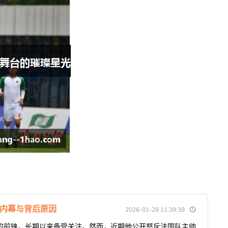
队内幕与背后原因
2026-01-28 11:39:38
的前锋，长期以来备受关注。然而，近期他公开怒斥法国队主帅