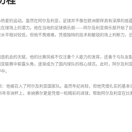
小热爱的运动。虽然在阿尔及利亚，足球并不像在欧洲那样具有深厚的底
己在球场上的潜力。他在当地的足球俱乐部——阿尔及利亚俱乐部开始了
赛水平相对较低，但他不畏艰难，凭借独特的技术和敏锐的场上判断力，
创造机会的天赋，他的比赛风格不仅注重个人能力的发挥，还善于与队友
利亚联赛中崭露头角，逐渐成为了国内球队的核心球员。此时，阿尔及利
野中。
折点：他被召入了阿尔及利亚国家队。虽然年纪尚轻，但他凭借扎实的基本
15年非洲杯上，本纳赛尔更是凭借一粒精彩的进球，帮助阿尔及利亚在比