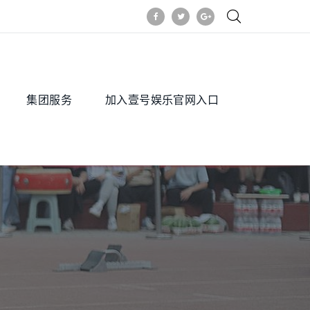
集团服务
加入壹号娱乐官网入口