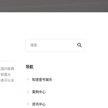
搜索...
导航
在国内联赛
步崭露头
知道壹号娱乐
读者可以全
案例中心
资讯中心