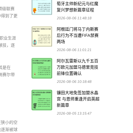
萄牙主帅新纪元与红魔
顶级联赛
复兴梦想新篇章征程
中得到了更
2026-08-06 11:48:18
阿根廷门将马丁内斯赛
后行为不当遭FIFA禁赛
人职业生涯
两场
球技，逐
2026-08-06 11:01:21
阿尔瓦雷斯以九千五百
万欧元加盟马德里竞技
其是在
前锋位置确认
纳赛尔带
2026-08-06 10:18:48
镰田大地免签加盟水晶
宫 与恩师重逢开启英超
新篇章
2026-08-05 13:15:47
在狭小的空
也逐渐被球