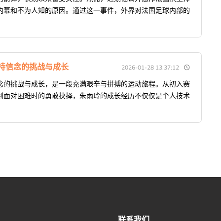
内幕和不为人知的原因。通过这一事件，外界对法国足球内部的
持信念的挑战与成长
2026-01-28 13:37:12
念的挑战与成长，是一段充满艰辛与拼搏的运动旅程。从初入赛
到面对困难时的勇敢抉择，朱雨玲的成长经历不仅仅是个人技术
联系我们