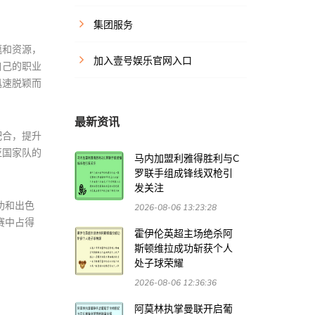
集团服务
蕴和资源，
加入壹号娱乐官网入口
自己的职业
迅速脱颖而
最新资讯
配合，提升
亚国家队的
马内加盟利雅得胜利与C
罗联手组成锋线双枪引
发关注
功和出色
2026-08-06 13:23:28
赛中占得
霍伊伦英超主场绝杀阿
斯顿维拉成功斩获个人
处子球荣耀
2026-08-06 12:36:36
阿莫林执掌曼联开启葡