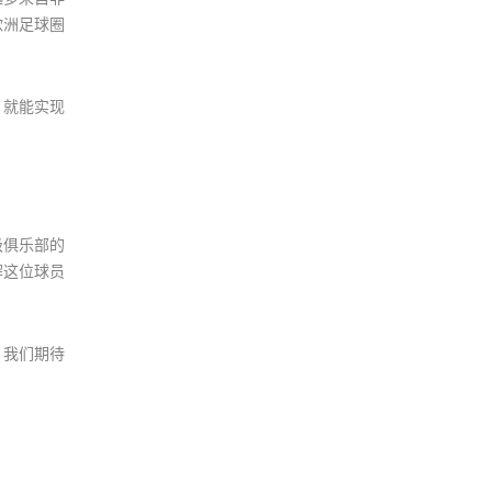
欧洲足球圈
，就能实现
级俱乐部的
解这位球员
，我们期待