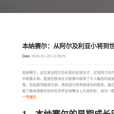
本纳赛尔：从阿尔及利亚小将到
Date
2026-01-28 12:39:25
本纳赛尔，这位来自阿尔及利亚的足球天才，在短短几年
中崭露头角，更是在欧洲五大联赛中取得了令人瞩目的成
角，到加盟顶级俱乐部，再到成为世界级球员的蜕变，最
面了解本纳赛尔如何在世界足球舞台上大放异彩，成为一
一号娱乐
1、本纳赛尔的早期成长