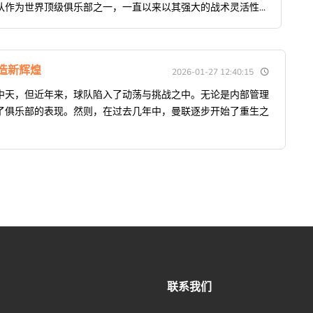
作为世界顶级俱乐部之一，一直以来以其强大的战术灵活性...
造新辉煌
2026-01-27 12:40:15
中天，但近年来，球队陷入了动荡与挑战之中。无论是内部管理
了俱乐部的表现。然则，在过去几年中，曼联逐步开始了重生之
联系我们