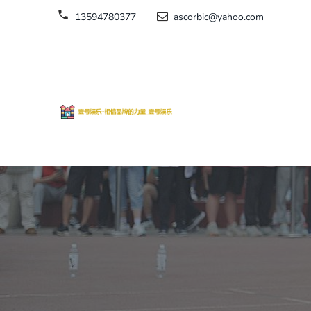
13594780377
ascorbic@yahoo.com