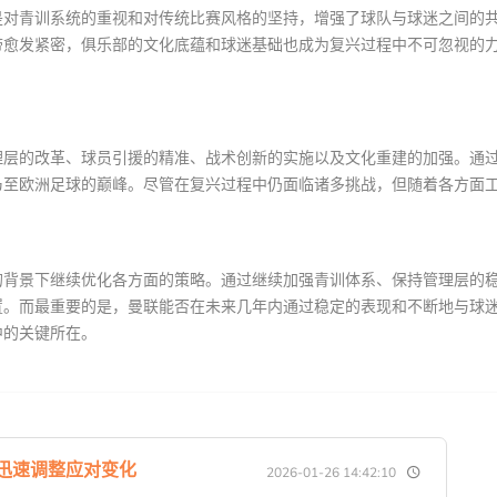
是对青训系统的重视和对传统比赛风格的坚持，增强了球队与球迷之间的
带愈发紧密，俱乐部的文化底蕴和球迷基础也成为复兴过程中不可忽视的
理层的改革、球员引援的精准、战术创新的实施以及文化重建的加强。通
乃至欧洲足球的巅峰。尽管在复兴过程中仍面临诸多挑战，但随着各方面
的背景下继续优化各方面的策略。通过继续加强青训体系、保持管理层的
置。而最重要的是，曼联能否在未来几年内通过稳定的表现和不断地与球
中的关键所在。
迅速调整应对变化
2026-01-26 14:42:10