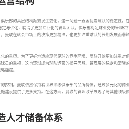
运营结构
，俱乐部的高层结构频繁发生变化，这一问题一直困扰着球队的稳定性。
的稳定与优化，聘请了更加专业化的管理团队。俱乐部对足球业务的管理进
革，曼联在转会市场上的决策更加精准，也更加注重球队的长期发展而非
文化的重塑。为了更好地适应现代足球的竞争环境，曼联开始更加注重对
轻球员的重视，这也逐渐成为球队运营的指导思想。管理层的稳定和清晰
战略摇摆。
好的控制。曼联依然保持着世界顶级俱乐部的品牌价值，通过多元化的商
设施建设提供了更多支持。在这方面，曼联的管理改革展现了与其他顶级
造人才储备体系