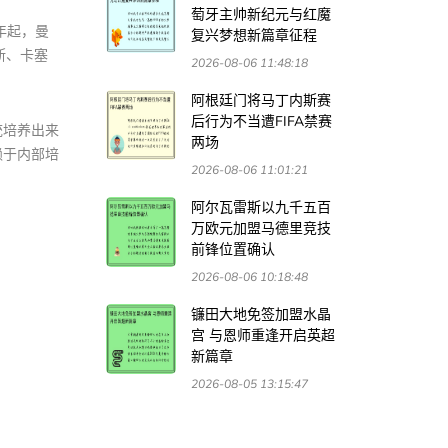
萄牙主帅新纪元与红魔
年起，曼
复兴梦想新篇章征程
斯、卡塞
2026-08-06 11:48:18
阿根廷门将马丁内斯赛
后行为不当遭FIFA禁赛
统培养出来
两场
赖于内部培
2026-08-06 11:01:21
阿尔瓦雷斯以九千五百
万欧元加盟马德里竞技
前锋位置确认
2026-08-06 10:18:48
镰田大地免签加盟水晶
宫 与恩师重逢开启英超
新篇章
2026-08-05 13:15:47