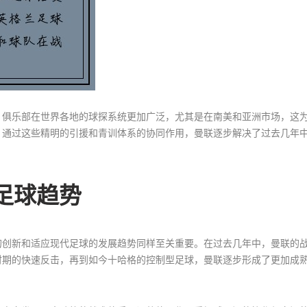
。俱乐部在世界各地的球探系统更加广泛，尤其是在南美和亚洲市场，这
。通过这些精明的引援和青训体系的协同作用，曼联逐步解决了过去几年
足球趋势
的创新和适应现代足球的发展趋势同样至关重要。在过去几年中，曼联的
时期的快速反击，再到如今十哈格的控制型足球，曼联逐步形成了更加成