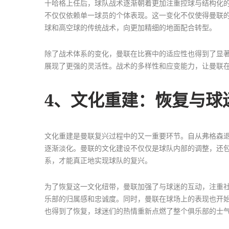
十哈格上任后，球队战术逐渐朝着更加注重控球与结构化
不仅仅依赖单一球员的个体表现。这一变化不仅使得曼联
球和高空球的传统战术，向更加精细的地面配合转型。
除了战术体系的变化，曼联在比赛中的适应性也得到了显
展现了更强的灵活性。战术的多样性和应变能力，让曼联
4、文化重建：恢复与球
文化重建是曼联复兴过程中的又一重要环节。自从弗格森
逐渐淡化。曼联的文化建设不仅仅是球队内部的调整，还
系，才能真正地实现球队的复兴。
为了恢复这一文化纽带，曼联加强了与球迷的互动，注重
乐部的归属感和忠诚度。同时，曼联在球场上的表现也开
也得到了恢复，球迷们的热情重新点燃了整个俱乐部的士