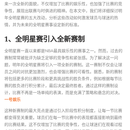
来一次全新的面貌，不仅增加了比赛的娱乐性，也加强了比赛的竞
争性，展现出联赛与时俱进的精神。在本文中，我们将详细探讨明
年全明星赛的五大改动，分析这些改动如何激发球员与球迷的热
情，并为未来的全明星赛事设定新的标准。
1、全明星赛引入全新赛制
全明星赛一直以来都是NBA最具娱乐性的赛事之一。然而，过去的
赛制常常被批评为缺乏足够的竞争性和紧张感。为了解决这一问
题，明年的全明星赛将引入一项全新的赛制。这一赛制不仅会让球
员之间的对抗更加激烈，也会增强比赛的可看性。据悉，新的赛制
将包括更多的比赛阶段和更具挑战性的胜负条件，例如根据每节比
赛的胜负进行积分累计，最后决定最终胜者。通过这样的赛制设
计，比赛不再是一场单纯的表演，而是充满了策略和悬念的对决。
一号娱乐
这种新赛制的最大亮点是通过引入阶段性积分制度，让每一节比赛
都变得至关重要。球员们在每一节比赛中的表现都直接影响到最终
的比赛结果。这不仅增加了比赛的竞争性，也让球迷们在观看过程