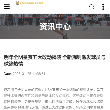
资讯中心
明年全明星赛五大改动揭晓 全新规则激发球员与
球迷热情
Date
2026-01-25 11:38:51
随着明年全明星赛的临近，NBA宣布了一系列新的规则改革，旨在
提升比赛的观赏性和球员与球迷的互动体验。这些改动不仅仅是对
赛制的调整，更是在规则上做出的创新与突破，旨在为观众和球员
带来更多的激动与热情。通过五大改动的实施，NBA全明星赛将迎