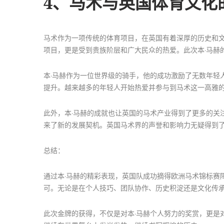
4、马术与英国体育文化
马术作为一项传统的体育项目，在英国有着深厚的历史和文
项目，更是受到贵族阶层和广大民众的热爱。此次本·马赫
本·马赫作为一位世界级的骑手，他的成功激励了无数年轻
提升。越来越多的年轻人开始热爱并参与到马术这一高雅
此外，本·马赫的成就也让英国的马术产业得到了更多的关
来了新的发展契机。英国马术界的声誉和影响力无疑得到
总结：
通过本·马赫的精彩表现，英国队成功摘得欧洲马术锦标赛
可。无论是在个人技巧、团队协作、历史积淀还是文化传承
此次金牌的获得，不仅是对本·马赫个人努力的奖赏，更是