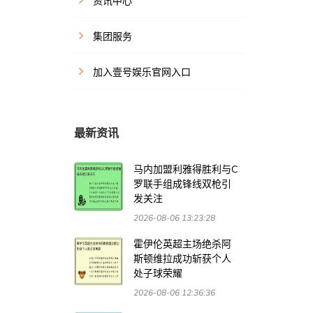
资讯中心
集团服务
加入壹号娱乐官网入口
最新资讯
马内加盟利雅得胜利与C
罗联手组成锋线双枪引
发关注
2026-08-06 13:23:28
霍伊伦英超主场绝杀阿
斯顿维拉成功斩获个人
处子球荣耀
2026-08-06 12:36:36