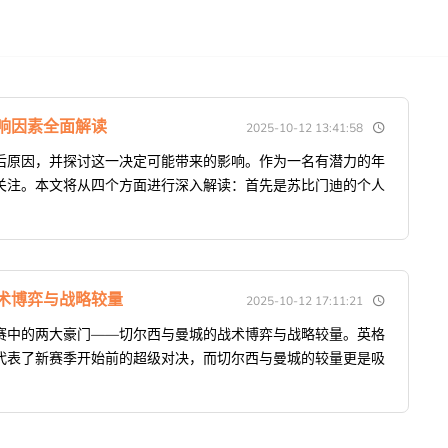
响因素全面解读
2025-10-12 13:41:58
后原因，并探讨这一决定可能带来的影响。作为一名有潜力的年
关注。本文将从四个方面进行深入解读：首先是苏比门迪的个人
术博弈与战略较量
2025-10-12 17:11:21
赛中的两大豪门——切尔西与曼城的战术博弈与战略较量。英格
代表了新赛季开始前的超级对决，而切尔西与曼城的较量更是吸