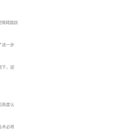
是障碍跳跃
了进一步
动下，迎
的高度认
马术必将