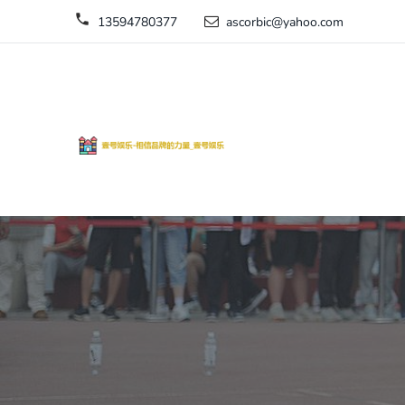
13594780377
ascorbic@yahoo.com