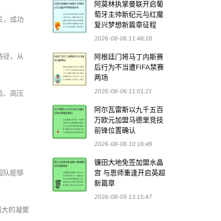
阿莫林执掌曼联开启葡
萄牙主帅新纪元与红魔
关，成功
复兴梦想新篇章征程
2026-08-06 11:48:18
路径，从
阿根廷门将马丁内斯赛
后行为不当遭FIFA禁赛
两场
2026-08-06 11:01:21
险、高压
阿尔瓦雷斯以九千五百
万欧元加盟马德里竞技
前锋位置确认
2026-08-06 10:18:48
镰田大地免签加盟水晶
国队能够
宫 与恩师重逢开启英超
新篇章
2026-08-05 13:15:47
强大的凝聚