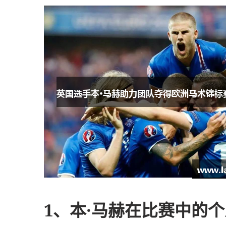
1、本·马赫在比赛中的