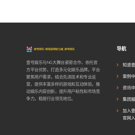
导航
壹号娱乐与NG大舞台紧密合作，依托官
知道
方平台优势，打造多元化娱乐品牌。平台
案例
聚焦用户需求，结合先进技术和专业运
营，提供丰富多样的游戏和互动体验，推
资讯
动娱乐内容创新，提升用户粘性和市场竞
争力，稳居行业领先地位。
集团
加入
官网