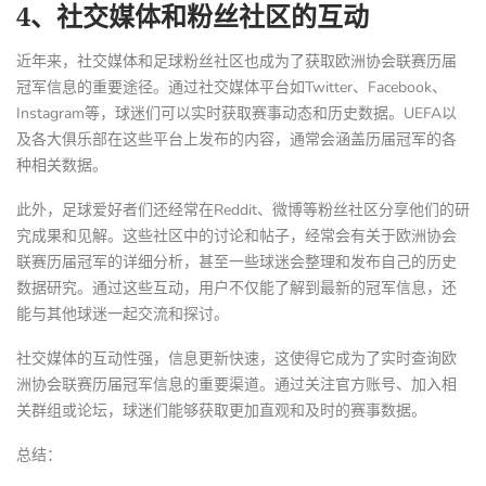
4、社交媒体和粉丝社区的互动
近年来，社交媒体和足球粉丝社区也成为了获取欧洲协会联赛历届
冠军信息的重要途径。通过社交媒体平台如Twitter、Facebook、
Instagram等，球迷们可以实时获取赛事动态和历史数据。UEFA以
及各大俱乐部在这些平台上发布的内容，通常会涵盖历届冠军的各
种相关数据。
此外，足球爱好者们还经常在Reddit、微博等粉丝社区分享他们的研
究成果和见解。这些社区中的讨论和帖子，经常会有关于欧洲协会
联赛历届冠军的详细分析，甚至一些球迷会整理和发布自己的历史
数据研究。通过这些互动，用户不仅能了解到最新的冠军信息，还
能与其他球迷一起交流和探讨。
社交媒体的互动性强，信息更新快速，这使得它成为了实时查询欧
洲协会联赛历届冠军信息的重要渠道。通过关注官方账号、加入相
关群组或论坛，球迷们能够获取更加直观和及时的赛事数据。
总结：