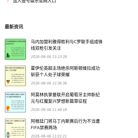
加入壹号娱乐官网入口
最新资讯
马内加盟利雅得胜利与C罗联手组成锋
线双枪引发关注
2026-08-06 13:23:28
霍伊伦英超主场绝杀阿斯顿维拉成功
斩获个人处子球荣耀
2026-08-06 12:36:36
阿莫林执掌曼联开启葡萄牙主帅新纪
元与红魔复兴梦想新篇章征程
2026-08-06 11:48:18
阿根廷门将马丁内斯赛后行为不当遭
FIFA禁赛两场
2026-08-06 11:01:21