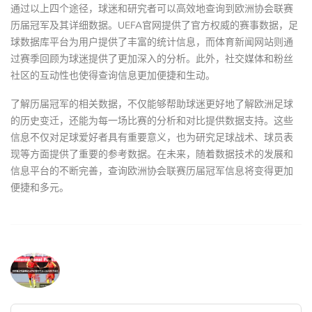
通过以上四个途径，球迷和研究者可以高效地查询到欧洲协会联赛
历届冠军及其详细数据。UEFA官网提供了官方权威的赛事数据，足
球数据库平台为用户提供了丰富的统计信息，而体育新闻网站则通
过赛季回顾为球迷提供了更加深入的分析。此外，社交媒体和粉丝
社区的互动性也使得查询信息更加便捷和生动。
了解历届冠军的相关数据，不仅能够帮助球迷更好地了解欧洲足球
的历史变迁，还能为每一场比赛的分析和对比提供数据支持。这些
信息不仅对足球爱好者具有重要意义，也为研究足球战术、球员表
现等方面提供了重要的参考数据。在未来，随着数据技术的发展和
信息平台的不断完善，查询欧洲协会联赛历届冠军信息将变得更加
便捷和多元。