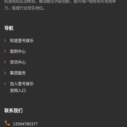
的游戏和互动体验，推动娱乐内容创新，提升用户粘性和市场竞争
力，稳居行业领先地位。
导航
知道壹号娱乐
案例中心
资讯中心
集团服务
加入壹号娱乐
官网入口
联系我们
13594780377