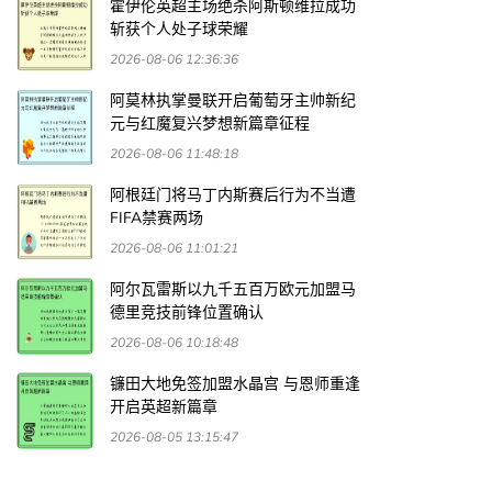
霍伊伦英超主场绝杀阿斯顿维拉成功
斩获个人处子球荣耀
2026-08-06 12:36:36
阿莫林执掌曼联开启葡萄牙主帅新纪
元与红魔复兴梦想新篇章征程
2026-08-06 11:48:18
阿根廷门将马丁内斯赛后行为不当遭
FIFA禁赛两场
2026-08-06 11:01:21
阿尔瓦雷斯以九千五百万欧元加盟马
德里竞技前锋位置确认
2026-08-06 10:18:48
镰田大地免签加盟水晶宫 与恩师重逢
开启英超新篇章
2026-08-05 13:15:47