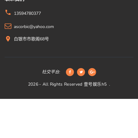
13594780377
ascorbic@yahoo.com
白银市市歌阁68号
社交平台:
2026
- All Rights Reserved
壹号娱乐h5
.