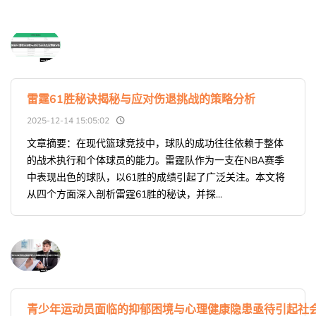
雷霆61胜秘诀揭秘与应对伤退挑战的策略分析
2025-12-14 15:05:02
文章摘要：在现代篮球竞技中，球队的成功往往依赖于整体
的战术执行和个体球员的能力。雷霆队作为一支在NBA赛季
中表现出色的球队，以61胜的成绩引起了广泛关注。本文将
从四个方面深入剖析雷霆61胜的秘诀，并探...
青少年运动员面临的抑郁困境与心理健康隐患亟待引起社