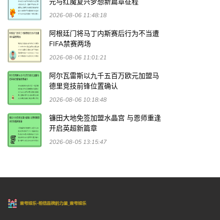
元与红魔复兴梦想新篇章征程
2026-08-06 11:48:18
阿根廷门将马丁内斯赛后行为不当遭
FIFA禁赛两场
2026-08-06 11:01:21
阿尔瓦雷斯以九千五百万欧元加盟马
德里竞技前锋位置确认
2026-08-06 10:18:48
镰田大地免签加盟水晶宫 与恩师重逢
开启英超新篇章
2026-08-05 13:15:47