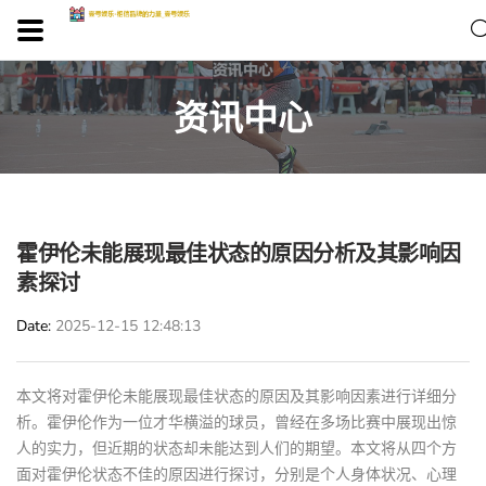
资讯中心
霍伊伦未能展现最佳状态的原因分析及其影响因
素探讨
Date
2025-12-15 12:48:13
本文将对霍伊伦未能展现最佳状态的原因及其影响因素进行详细分
析。霍伊伦作为一位才华横溢的球员，曾经在多场比赛中展现出惊
人的实力，但近期的状态却未能达到人们的期望。本文将从四个方
面对霍伊伦状态不佳的原因进行探讨，分别是个人身体状况、心理