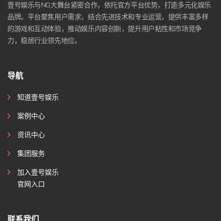
壹号娱乐与NG大舞台紧密合作，依托官方平台优势，打造多元化娱乐
品牌。平台聚焦用户需求，结合先进技术和专业运营，提供丰富多样
的游戏和互动体验，推动娱乐内容创新，提升用户粘性和市场竞争
力，稳居行业领先地位。
导航
知道壹号娱乐
案例中心
资讯中心
集团服务
加入壹号娱乐
官网入口
联系我们