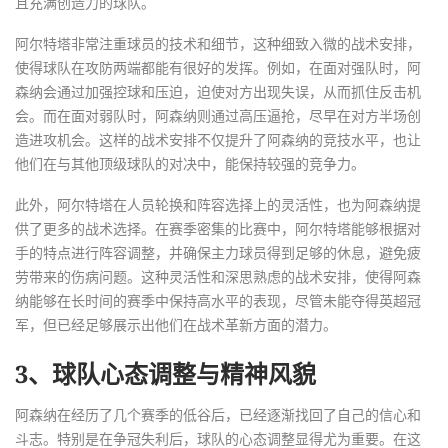
且充满创造力的球队。
阿尔特塔非常注重球员的技术和细节，这种细致入微的战术安排，
使得球队在攻防两端都能有很好的发挥。例如，在面对强队时，阿
森纳会通过加强控球和压迫，迫使对方出现失误，从而抓住反击机
会。而在面对弱队时，阿森纳则通过高压逼抢，尽早在对方半场创
造进攻机会。这样的战术安排不仅提升了阿森纳的竞技水平，也让
他们在与其他顶级球队的对决中，能保持较强的竞争力。
此外，阿尔特塔在人员轮换和阵容选择上的灵活性，也为阿森纳提
供了更多的战术选择。在赛季密集的比赛中，阿尔特塔能够根据对
手的特点进行阵容调整，并确保主力球员得到足够的休息，避免疲
劳带来的伤病问题。这种灵活性和深思熟虑的战术安排，使得阿森
纳能够在长时间的赛季中保持高水平的表现，尽管未能夺得英超冠
军，但已经足够展示出他们在战术革新方面的潜力。
3、球队心态调整与精神风貌
阿森纳在经历了几个赛季的低谷后，已经逐渐找回了自己的信心和
斗志。特别是在争冠失利后，球队的心态调整显得尤为重要。在这