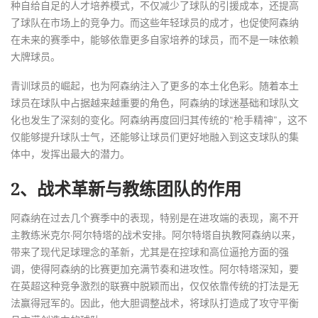
种自给自足的人才培养模式，不仅减少了球队的引援成本，还提高
了球队在市场上的竞争力。而这些年轻球员的成才，也促使阿森纳
在未来的赛季中，能够依靠更多自家培养的球员，而不是一味依赖
大牌球员。
青训球员的崛起，也为阿森纳注入了更多的本土化色彩。随着本土
球员在球队中占据越来越重要的角色，阿森纳的球迷基础和球队文
化也发生了深刻的变化。阿森纳再度回归其传统的“枪手精神”，这不
仅能够提升球队士气，还能够让球员们更好地融入到这支球队的集
体中，发挥出最大的潜力。
2、战术革新与教练团队的作用
阿森纳在过去几个赛季中的表现，特别是在进攻端的表现，离不开
主教练米克尔·阿尔特塔的战术安排。阿尔特塔自执教阿森纳以来，
带来了现代足球理念的革新，尤其是在控球和高位逼抢方面的强
调，使得阿森纳的比赛更加充满节奏和进攻性。阿尔特塔深知，要
在英超这种竞争激烈的联赛中脱颖而出，仅仅依靠传统的打法是无
法赢得冠军的。因此，他大胆调整战术，将球队打造成了攻守平衡