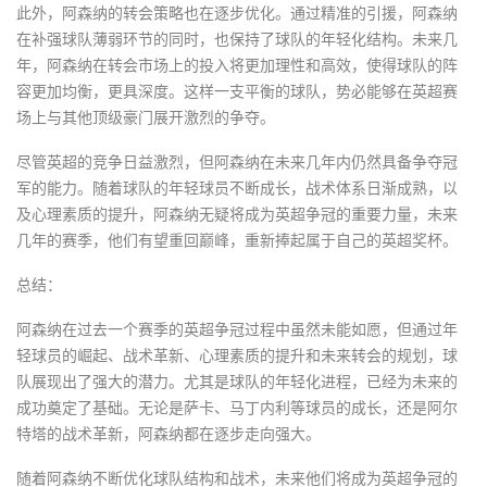
此外，阿森纳的转会策略也在逐步优化。通过精准的引援，阿森纳
在补强球队薄弱环节的同时，也保持了球队的年轻化结构。未来几
年，阿森纳在转会市场上的投入将更加理性和高效，使得球队的阵
容更加均衡，更具深度。这样一支平衡的球队，势必能够在英超赛
场上与其他顶级豪门展开激烈的争夺。
尽管英超的竞争日益激烈，但阿森纳在未来几年内仍然具备争夺冠
军的能力。随着球队的年轻球员不断成长，战术体系日渐成熟，以
及心理素质的提升，阿森纳无疑将成为英超争冠的重要力量，未来
几年的赛季，他们有望重回巅峰，重新捧起属于自己的英超奖杯。
总结：
阿森纳在过去一个赛季的英超争冠过程中虽然未能如愿，但通过年
轻球员的崛起、战术革新、心理素质的提升和未来转会的规划，球
队展现出了强大的潜力。尤其是球队的年轻化进程，已经为未来的
成功奠定了基础。无论是萨卡、马丁内利等球员的成长，还是阿尔
特塔的战术革新，阿森纳都在逐步走向强大。
随着阿森纳不断优化球队结构和战术，未来他们将成为英超争冠的