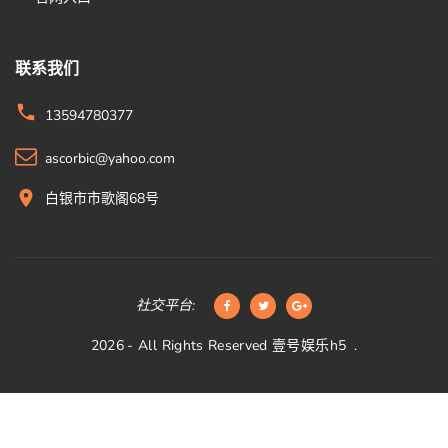
联系我们
13594780377
ascorbic@yahoo.com
白银市市歌阁68号
社交平台:
2026
- All Rights Reserved
壹号娱乐h5
.