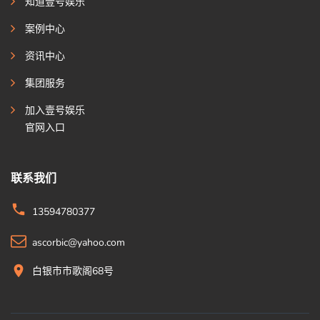
知道壹号娱乐
案例中心
资讯中心
集团服务
加入壹号娱乐
官网入口
联系我们
13594780377
ascorbic@yahoo.com
白银市市歌阁68号