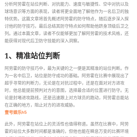
分析阿劳霍在站位判断、对抗能力、速度与敏捷性、空中对抗以及
球场意识等方面的表现，读者将更全面地了解他作为一名后卫的独
特优势。这篇文章将首先概述阿劳霍的防守特点，随后逐步深入探
讨他的防守技巧，最后总结其防守特点如何帮助他跻身顶级后卫之
列。通过本篇文章，读者不仅能够更加了解阿劳霍的技术风格，还
能获得对现代后卫防守技能的深入洞察。
1、精准站位判断
阿劳霍的防守技巧中，最为关键的之一便是其精准的站位判断。作
为一名中后卫，站位是防守成功的基础。阿劳霍在比赛中展现出了
超乎寻常的判断力，无论是在对抗过程中，还是在面对对方进攻
时，他总能提前预判对方的意图，选择最合适的位置进行防守。无
论是封堵进攻路线，还是迅速跟上对方球员的跑动，阿劳霍总能站
在正确的地方，阻止对方的进攻威胁。
壹号娱乐h5
此外，阿劳霍在站位上的灵活性也值得称道。虽然在比赛中，阿劳
霍的站位大多数时间都是准确的，但他也能在瞬息万变的比赛环境