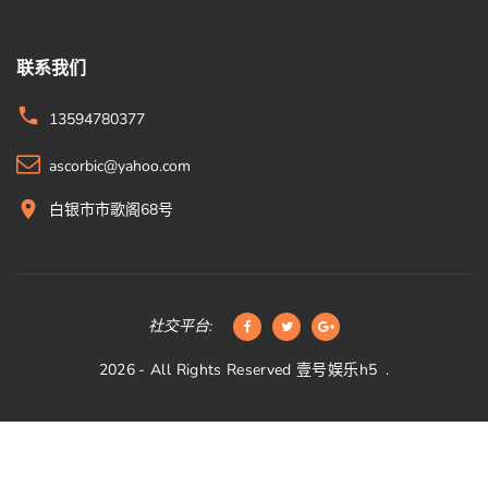
联系我们
13594780377
ascorbic@yahoo.com
白银市市歌阁68号
社交平台:
2026
- All Rights Reserved
壹号娱乐h5
.