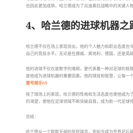
也因此更加成熟，哈兰德成为了瓜迪奥拉战略中的关键人
4、哈兰德的进球机器之
哈兰德不仅在场上表现突出，他的个人魅力和职业态度也
自己的竞技水平。无论是在挪威、奥地利、德国，还是英
他的进球不仅仅是数字的堆砌，更代表着一种对足球的极
是他成为进球机器的重要因素。他的球技和智慧，让每一
壹号娱乐h5
除了球场上的表现，哈兰德的性格和生活态度也使他成为
的渴望，使他在足球领域不断突破自我，成为新一代足球
总结：
哈兰德从一个默默无闻的年轻球员，到如今成为世界足坛