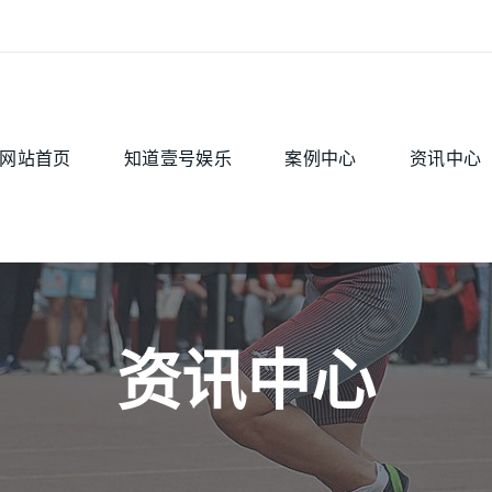
网站首页
知道壹号娱乐
案例中心
资讯中心
资讯中心