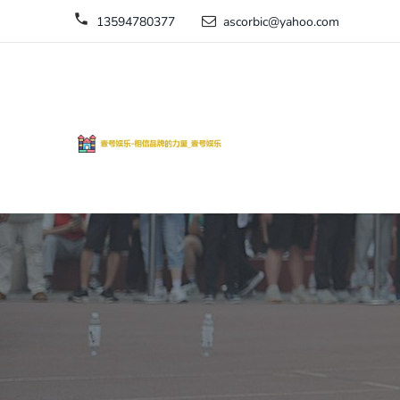
13594780377
ascorbic@yahoo.com