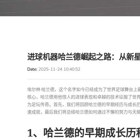
进球机器哈兰德崛起之路：从新
Date
2025-11-24 10:40:52
埃尔林·哈兰德，这个名字如今已经成为了世界足球舞台上
核心，哈兰德用他惊人的进球表现和卓越的技术征服了世
为足坛传奇。首先，我们将回顾哈兰德的早期经历与成长
速成就，最后我们将总结哈兰德如何通过不懈的努力与天
1、哈兰德的早期成长历