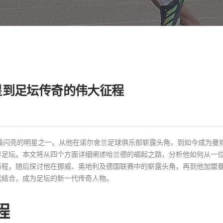
星到足坛传奇的伟大征程
最闪亮的明星之一。从他在诺尔舍兰足球俱乐部崭露头角，到如今成为曼
界足坛。本文将从四个方面详细阐述哈兰德的崛起之路，分析他如何从一
历程，随后探讨他在挪威、奥地利及德国联赛中的崭露头角，再到他加盟
赋结合，成为足坛的新一代传奇人物。
程