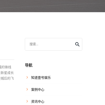
搜索...
导航
城的锋线
位新星成长
知道壹号娱乐
曼城后的飞
案例中心
资讯中心