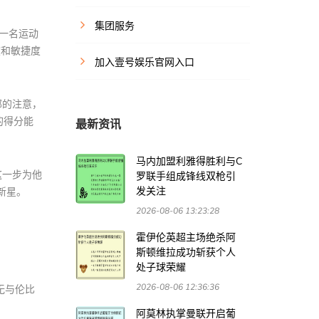
集团服务
是一名运动
度和敏捷度
加入壹号娱乐官网入口
部的注意，
的得分能
最新资讯
马内加盟利雅得胜利与C
这一步为他
罗联手组成锋线双枪引
发关注
新星。
2026-08-06 13:23:28
霍伊伦英超主场绝杀阿
斯顿维拉成功斩获个人
处子球荣耀
2026-08-06 12:36:36
无与伦比
阿莫林执掌曼联开启葡