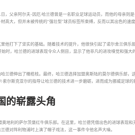
21日，父亲阿尔夫-因厄·哈兰德曾是一名职业足球运动员，而他的母亲则
材高大，但并未被传统的“强壮型”球员标签所束缚，反而以其出色的速
这里他打下了坚实的基础。随着技术的提升，他很快引起了诺尔舍兰俱乐
开始时，哈兰德的进球表现令众人侧目，显示了他非凡的进攻嗅觉和强大
向哈兰德伸出了橄榄枝。最终，哈兰德选择加盟奥斯陆的莫尔德俱乐部，
尔·索尔斯克亚尔的指导让哈兰德的技术进一步磨砺，进而成为挪威足球的
国的崭露头角
加盟奥地利的萨尔茨堡红牛俱乐部。在这里，哈兰德凭借出色的进球表现和
哈兰德对阵利物浦时上演了帽子戏法，这一事件令他名声大噪。