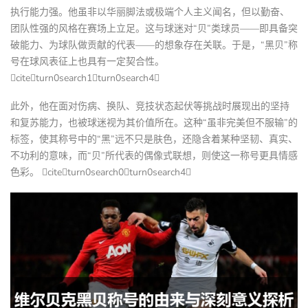
执行能力强。他虽非以华丽脚法或极端个人主义闻名，但以勤奋、
团队性强的风格在赛场上立足。这与球迷对“贝”类球员——即具备突
破能力、为球队做贡献的代表——的想象存在关联。于是，“黑贝”称
号在球风表征上也具有一定契合性。
citeturn0search1turn0search4
此外，他在面对伤病、换队、竞技状态起伏等挑战时展现出的坚持
和复苏能力，也被球迷视为其价值所在。这种“虽非完美但不服输”的
标签，使其称号中的“黑”远不只是肤色，还隐含着某种坚韧、真实、
不功利的意味，而“贝”所代表的偶像式联想，则使这一称号更具情感
色彩。 citeturn0search0turn0search4