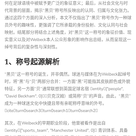
何在足球语境中被赋予更广泛的象征意义；最后，从社会文化与时
代背景的层面，揭示“黑贝”称号所反映出的认同、归属与文化张力。
通过这四个方面的深入分析，本文不仅指出了“黑贝”称号作为一种球
员外号的趣味性，更强调了它所承载的身份投射、文化认同与社会
映射。结尾部分将结合上述角度，对“黑贝”这一称号的象征价值、现
实意义以及对Welbeck本人公众形象的影响作出总结，从而呈现这一
绰号背后的复杂性与深刻性。
1、称号起源解析
“黑贝”这一称号的诞生，并非偶然。球迷与媒体在为Welbeck起绰号
时，将“黑”与“贝”两部分合并：一方面“黑”可能指其皮肤颜色或外貌
特征，另一方面“贝”通常联想到英国足球名宿 entity["people",
"David Beckham", 0]（贝克汉姆）或简称“贝”的声音。由此，“黑贝”
成为一种球迷文化中快捷且带有亲昵称呼意味的外号。
citeturn0search3turn0search1turn0search2
其次，在Welbeck的早期职业阶段，他曾被看作是出自
entity["sports_team", "Manchester United", 0] 青训体系、具备