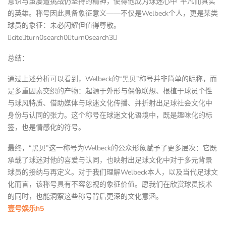
意识与虽屡遭挑战仍坚持的精神，使得他成为球迷心中“平凡而真实”
的英雄。称号因此具备象征意义——不仅是Welbeck个人，更是某类
球员的象征：未必闪耀但值得尊敬。
citeturn0search0turn0search3
总结：
通过上述分析可以看到，Welbeck的“黑贝”称号并非简单的昵称，而
是多重因素交织的产物：起源于外形与偶像联想、根植于球员个性
与球风特质、借助媒体与球迷文化传播、并折射出足球社会文化中
身份与认同的张力。这个称号在球迷文化语境中，既是趣味化的标
签，也是情感化的符号。
最终，“黑贝”这一称号为Welbeck的公众形象赋予了更多层次：它既
承载了球迷对他的喜爱与认同，也映射出足球文化中对于多元背景
球员的接纳与再定义。对于我们理解Welbeck本人，以及当代足球文
化而言，该称号具有不容忽视的象征价值。愿我们在欣赏球员技术
的同时，也能洞察这些称号背后更深的文化意涵。
壹号娱乐h5