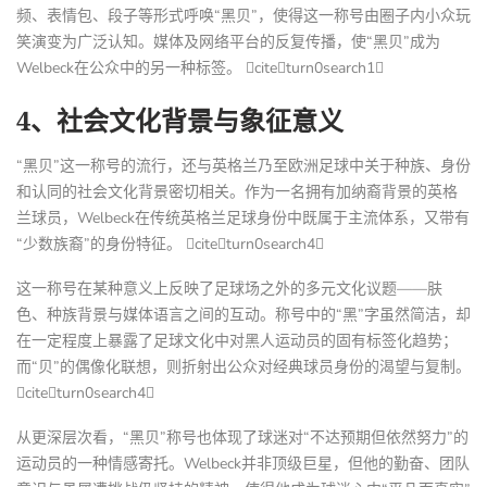
频、表情包、段子等形式呼唤“黑贝”，使得这一称号由圈子内小众玩
笑演变为广泛认知。媒体及网络平台的反复传播，使“黑贝”成为
Welbeck在公众中的另一种标签。 citeturn0search1
4、社会文化背景与象征意义
“黑贝”这一称号的流行，还与英格兰乃至欧洲足球中关于种族、身份
和认同的社会文化背景密切相关。作为一名拥有加纳裔背景的英格
兰球员，Welbeck在传统英格兰足球身份中既属于主流体系，又带有
“少数族裔”的身份特征。 citeturn0search4
这一称号在某种意义上反映了足球场之外的多元文化议题——肤
色、种族背景与媒体语言之间的互动。称号中的“黑”字虽然简洁，却
在一定程度上暴露了足球文化中对黑人运动员的固有标签化趋势；
而“贝”的偶像化联想，则折射出公众对经典球员身份的渴望与复制。
citeturn0search4
从更深层次看，“黑贝”称号也体现了球迷对“不达预期但依然努力”的
运动员的一种情感寄托。Welbeck并非顶级巨星，但他的勤奋、团队