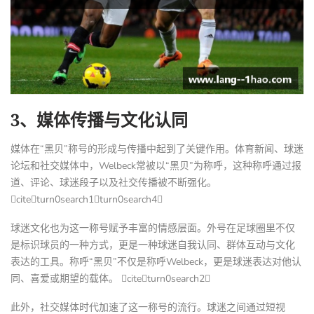
3、媒体传播与文化认同
媒体在“黑贝”称号的形成与传播中起到了关键作用。体育新闻、球迷
论坛和社交媒体中，Welbeck常被以“黑贝”为称呼，这种称呼通过报
道、评论、球迷段子以及社交传播被不断强化。
citeturn0search1turn0search4
球迷文化也为这一称号赋予丰富的情感层面。外号在足球圈里不仅
是标识球员的一种方式，更是一种球迷自我认同、群体互动与文化
表达的工具。称呼“黑贝”不仅是称呼Welbeck，更是球迷表达对他认
同、喜爱或期望的载体。 citeturn0search2
此外，社交媒体时代加速了这一称号的流行。球迷之间通过短视