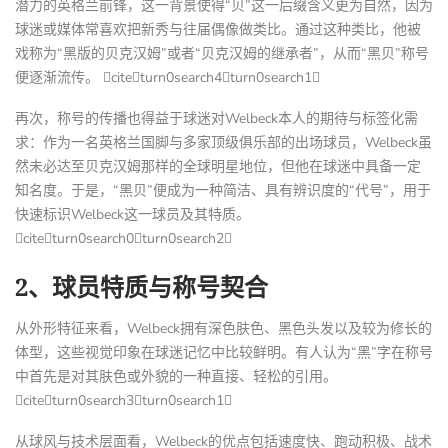
潜力的英格兰前锋，这一背景使得“贝”这一后缀含义更为自然，因为
球迷或媒体常喜欢把新秀与往届偶像做类比。通过这种类比，他被
戏称为“黑版的贝克汉姆”或者“贝克汉姆的继承者”，从而“黑贝”称号
便逐渐流传。 citeturn0search4turn0search1
再次，称号的传播也得益于球迷对Welbeck本人的期待与标签化需
求：作为一名英格兰国脚与多家顶级俱乐部的出场球员，Welbeck虽
然未必达至贝克汉姆那样的全球明星地位，但他在球迷中具备一定
知名度。于是，“黑贝”便成为一种简洁、具有辨识度的“代号”，用于
快速标识Welbeck这一球员及其特质。
citeturn0search0turn0search2
2、球员特质与称号契合
从外形特征来看，Welbeck拥有深色肤色、黑色头发以及较为修长的
体型，这些视觉印象在球迷记忆中比较鲜明。有人认为“黑”字在称号
中首先是对其肤色或外貌的一种直接、轻松的引用。
citeturn0search3turn0search1
从球风与技术层面看，Welbeck的优点包括速度快、跑动积极、战术