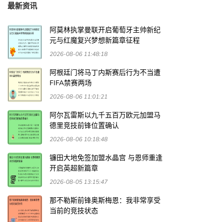
最新资讯
阿莫林执掌曼联开启葡萄牙主帅新纪
元与红魔复兴梦想新篇章征程
2026-08-06 11:48:18
阿根廷门将马丁内斯赛后行为不当遭
FIFA禁赛两场
2026-08-06 11:01:21
阿尔瓦雷斯以九千五百万欧元加盟马
德里竞技前锋位置确认
2026-08-06 10:18:48
镰田大地免签加盟水晶宫 与恩师重逢
开启英超新篇章
2026-08-05 13:15:47
那不勒斯前锋奥斯梅恩：我非常享受
当前的竞技状态