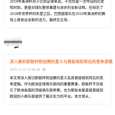
2019年美洲杯对于巴西足球来说，不仅仅是一次夺冠的历史
性时刻，更是对球队整体重建与进步的全新诠释。在经历了
2018年世界杯的失望之后，巴西国家队在2019年美洲杯的赛
场上焕发出全新的活力，最终在主场...
深入解析欧联杯附加赛的意义与晋级规则背后的竞争逻辑
2025-11-17 10:55:38
本文将深入探讨欧联杯附加赛的意义及其晋级规则背后的竞
争逻辑。作为欧洲足球俱乐部间的重要赛事，欧联杯不仅吸
引了欧洲各国的顶级俱乐部参赛，也为那些未能直接晋级到
欧冠的小俱乐部提供了展示实力的平台。本文将从...