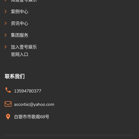
案例中心
资讯中心
集团服务
加入壹号娱乐
官网入口
联系我们
13594780377
ascorbic@yahoo.com
白银市市歌阁68号