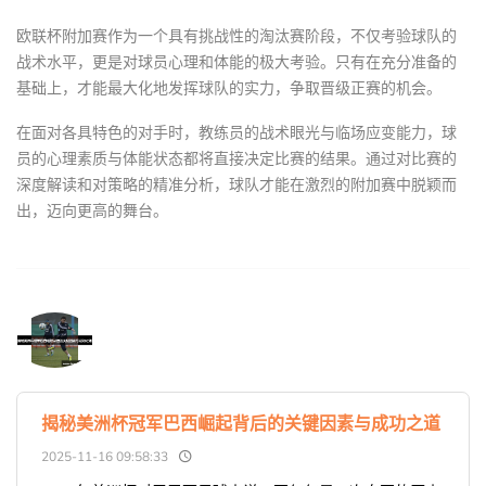
欧联杯附加赛作为一个具有挑战性的淘汰赛阶段，不仅考验球队的
战术水平，更是对球员心理和体能的极大考验。只有在充分准备的
基础上，才能最大化地发挥球队的实力，争取晋级正赛的机会。
在面对各具特色的对手时，教练员的战术眼光与临场应变能力，球
员的心理素质与体能状态都将直接决定比赛的结果。通过对比赛的
深度解读和对策略的精准分析，球队才能在激烈的附加赛中脱颖而
出，迈向更高的舞台。
揭秘美洲杯冠军巴西崛起背后的关键因素与成功之道
2025-11-16 09:58:33