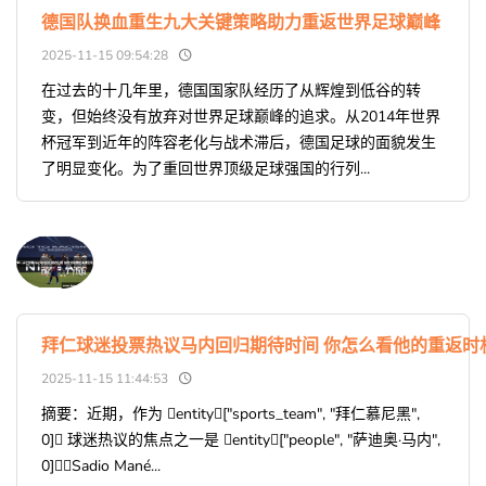
德国队换血重生九大关键策略助力重返世界足球巅峰
2025-11-15 09:54:28
在过去的十几年里，德国国家队经历了从辉煌到低谷的转
变，但始终没有放弃对世界足球巅峰的追求。从2014年世界
杯冠军到近年的阵容老化与战术滞后，德国足球的面貌发生
了明显变化。为了重回世界顶级足球强国的行列...
拜仁球迷投票热议马内回归期待时间 你怎么看他的重返时
2025-11-15 11:44:53
摘要：近期，作为 entity["sports_team", "拜仁慕尼黑",
0] 球迷热议的焦点之一是 entity["people", "萨迪奥·马内",
0]（Sadio Mané...