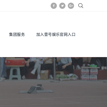
集团服务
加入壹号娱乐官网入口