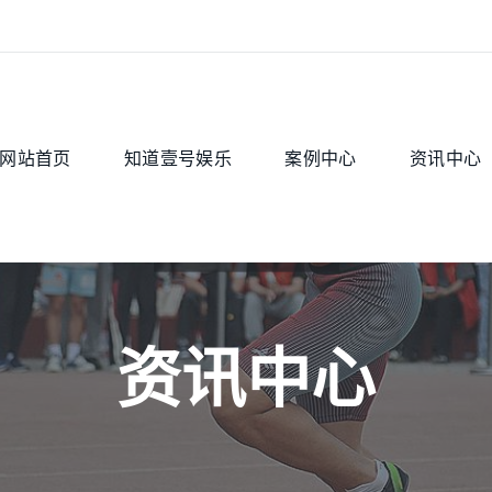
网站首页
知道壹号娱乐
案例中心
资讯中心
资讯中心