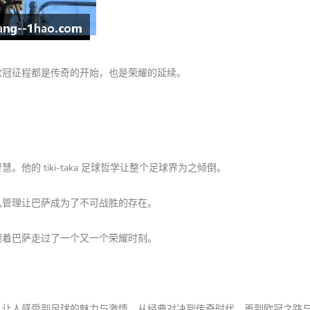
欧冠征程都是传奇的开始，也是荣耀的延续。
的 tiki-taka 足球哲学让整个足球界为之倾倒。
队管理让巴萨成为了不可战胜的存在。
领着巴萨走过了一个又一个荣耀时刻。
，让人感受到足球的魅力与激情。从经典对决到传奇时代，再到欧冠之路