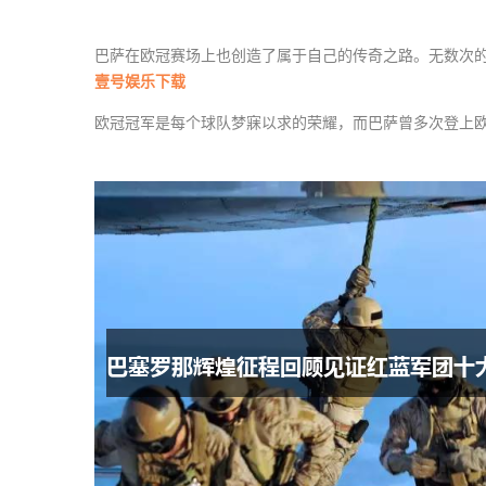
巴萨在欧冠赛场上也创造了属于自己的传奇之路。无数次
壹号娱乐下载
欧冠冠军是每个球队梦寐以求的荣耀，而巴萨曾多次登上