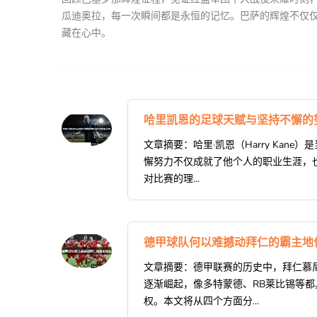
瓜迪奥拉，每一次瞬间都是永恒的记忆。巴萨的辉煌不仅
藏在心中。
哈里凯恩的足球天赋与坚持不懈的
文章摘要：哈里·凯恩（Harry Ka
懈努力不仅成就了他个人的职业生涯，
对比赛的理...
德甲球队何以难撼动拜仁的霸主地
文章摘要：德甲联赛的历史中，拜仁慕
逐渐崛起，像多特蒙德、RB莱比锡等
权。本文将从四个方面分...