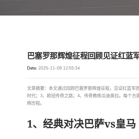
巴塞罗那辉煌征程回顾见证红蓝
Date
2025-11-09 12:55:34
文章摘要：本文通过回顾巴塞罗那辉煌征程，见证红蓝军团
时代；3、欧冠传奇之路；4、传奇教练瓜迪奥拉。每个方
辉历程。
1、经典对决巴萨vs皇马