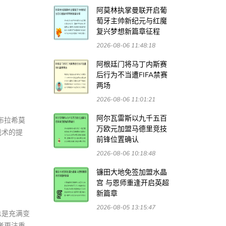
阿莫林执掌曼联开启葡
萄牙主帅新纪元与红魔
复兴梦想新篇章征程
2026-08-06 11:48:18
阿根廷门将马丁内斯赛
后行为不当遭FIFA禁赛
两场
2026-08-06 11:01:21
阿尔瓦雷斯以九千五百
布拉希莫
万欧元加盟马德里竞技
战术的提
前锋位置确认
2026-08-06 10:18:48
镰田大地免签加盟水晶
宫 与恩师重逢开启英超
新篇章
2026-08-05 13:15:47
总是充满变
者更注重