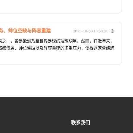
务、帅位空缺与阵容重建
2025-10-06 13:08:01
表之一，曾是欧洲乃至世界足球的璀璨明星。然而，在近年来，
高额债务、帅位空缺以及阵容重建的多重压力，使得这家曾经辉
联系我们