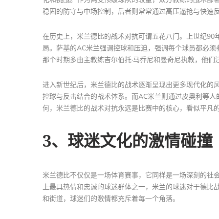
稳固的防守与中场控制，后者则常常通过高压逼抢与快速
在历史上，米兰德比的战术对抗可谓五花八门。上世纪90年
局。萨基的AC米兰强调控球和压迫，强调每个球员都必须
那个时期多由主教练吉尔伯托·马乔尼和曼奇尼执教，他们
进入新世纪后，米兰德比的战术逐渐呈现出更多现代化的
控球与反击结合的战术体系。而AC米兰则通过皮奥利等人
何，米兰德比的战术对抗永远是比赛中的核心，看似平凡
3、球迷文化的激情碰撞
米兰德比不仅仅是一场体育赛事，它同样是一场深刻的社
上最具热情和忠诚的球迷群体之一，米兰的球迷对于德比
和街道，球迷们的激情都充斥着每一个角落。