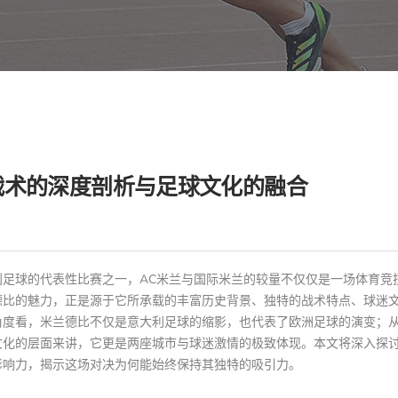
战术的深度剖析与足球文化的融合
足球的代表性比赛之一，AC米兰与国际米兰的较量不仅仅是一场体育竞
德比的魅力，正是源于它所承载的丰富历史背景、独特的战术特点、球迷
角度看，米兰德比不仅是意大利足球的缩影，也代表了欧洲足球的演变；
文化的层面来讲，它更是两座城市与球迷激情的极致体现。本文将深入探
影响力，揭示这场对决为何能始终保持其独特的吸引力。