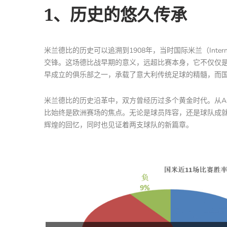
1、历史的悠久传承
米兰德比的历史可以追溯到1908年，当时国际米兰（Internaziona
交锋。这场德比战早期的意义，远超比赛本身，它不仅仅是
早成立的俱乐部之一，承载了意大利传统足球的精髓，而
米兰德比的历史沿革中，双方曾经历过多个黄金时代。从AC
比始终是欧洲赛场的焦点。无论是球员阵容，还是球队成
辉煌的回忆，同时也见证着两支球队的新篇章。