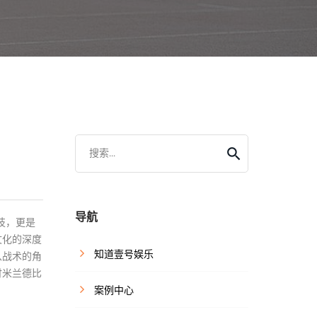
搜索...
导航
技，更是
文化的深度
知道壹号娱乐
从战术的角
讨米兰德比
案例中心