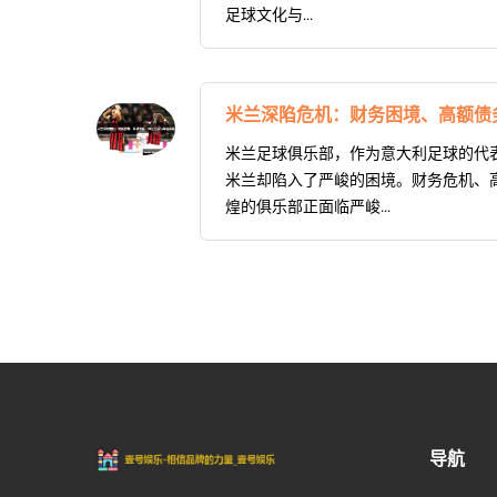
足球文化与...
米兰深陷危机：财务困境、高额债
米兰足球俱乐部，作为意大利足球的代
米兰却陷入了严峻的困境。财务危机、
煌的俱乐部正面临严峻...
导航