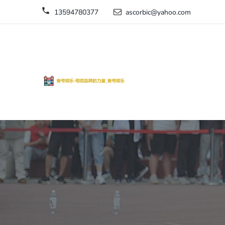
13594780377
ascorbic@yahoo.com