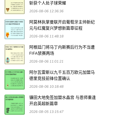
斩获个人处子球荣耀
2026-08-06 12:36:36
阿莫林执掌曼联开启葡萄牙主帅新纪
元与红魔复兴梦想新篇章征程
2026-08-06 11:48:18
阿根廷门将马丁内斯赛后行为不当遭
FIFA禁赛两场
2026-08-06 11:01:21
阿尔瓦雷斯以九千五百万欧元加盟马
德里竞技前锋位置确认
2026-08-06 10:18:48
镰田大地免签加盟水晶宫 与恩师重逢
开启英超新篇章
2026-08-05 13:15:47