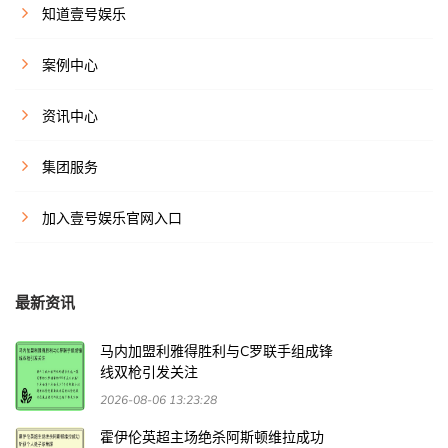
知道壹号娱乐
案例中心
资讯中心
集团服务
加入壹号娱乐官网入口
最新资讯
马内加盟利雅得胜利与C罗联手组成锋
线双枪引发关注
2026-08-06 13:23:28
霍伊伦英超主场绝杀阿斯顿维拉成功