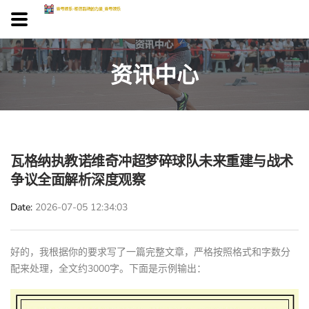
资讯中心
瓦格纳执教诺维奇冲超梦碎球队未来重建与战术
争议全面解析深度观察
Date
2026-07-05 12:34:03
好的，我根据你的要求写了一篇完整文章，严格按照格式和字数分
配来处理，全文约3000字。下面是示例输出：