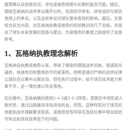
援策略以及财政状况，评估诺维奇短期与长期的复苏可能。随后，
围绕瓦格纳的战术争议展开分析，包括防守体系、进攻组织与球员
使用上的争议，以及这些争议对球队整体表现的影响。最后，文章
结合前文内容，对瓦格纳执教诺维奇的经验教训进行了总结，并提
出了球队未来发展的思路与建议，为诺维奇的重建之路提供了全面
参考。
1、瓦格纳执教理念解析
瓦格纳自执教诺维奇以来，带来了典型的德国战术风格，强调高位
逼抢、快速传切和整体防守的紧凑性。他希望通过严格的战术纪律
让球队在比赛中占据主动，但在执行过程中，由于球员技术能力参
差不齐，这一理念难以完全落地。
在比赛中，瓦格纳偏向使用3-4-3或3-5-2阵型，意图在中场形成人
数优势，通过边路推进寻找进攻机会。然而，这种阵型对于球员的
体能和战术理解要求极高，诺维奇现有阵容在连续比赛中常出现防
守失位和进攻效率低下的问题。