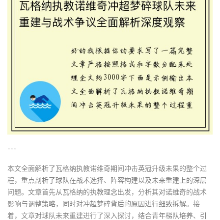
---
本文全面解析了瓦格纳执教诺维奇期间冲击英冠升级未果的整个过
程，重点剖析了球队在战术选择、阵容构建以及未来重建上的深层
问题。文章首先从瓦格纳的执教理念出发，分析其对诺维奇的战术
影响与调整策略，同时对冲超梦碎背后的原因进行细致拆解。接
着，文章对球队未来重建进行了深入探讨，结合青年梯队培养、引