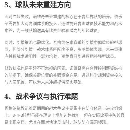
3、球队未来重建方向
面对冲超失败，诺维奇未来重建的核心在于青年梯队的培养。俱乐
部需要加大对青训体系的投入，通过提升青训球员技术能力和战术
素养，为一线队输送具有比赛经验和潜力的年轻球员。
同时，引援策略也需优化。瓦格纳在本赛季的引援中偏重经验型球
员，但部分引援与战术体系匹配度不高，影响整体表现。未来重建
应兼顾战术适配性与潜力培养，避免盲目引进短期补强型球员。
财政状况也是重建不可忽视的因素。诺维奇需在合理控制薪资结构
的前提下，确保关键位置的补强资金充足。通过科学规划资金投入
与人员配置，可以为未来冲超提供坚实基础。
4、战术争议与执行难题
瓦格纳执教诺维奇期间的战术争议主要集中在防守体系与进攻组织
上。3-4-3阵型虽能在理论上增加边路优势，但在实际比赛中防线容
易出现空档，尤其在面对快速反击时，球队防守漏洞频现。