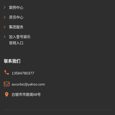
案例中心
资讯中心
集团服务
加入壹号娱乐
官网入口
联系我们
13594780377
ascorbic@yahoo.com
白银市市歌阁68号