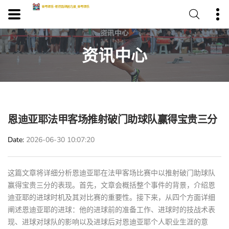
资讯中心
恩迪亚耶法甲客场推射破门助球队赢得宝贵三分
Date
2026-06-30 10:07:20
这篇文章将详细分析恩迪亚耶在法甲客场比赛中以推射破门助球队
赢得宝贵三分的表现。首先，文章会概括整个事件的背景，介绍恩
迪亚耶的进球时机及其对比赛的重要性。接下来，从四个方面详细
阐述恩迪亚耶的进球：他的进球前的准备工作、进球时的技战术表
现、进球对球队的影响以及进球后对恩迪亚耶个人职业生涯的意