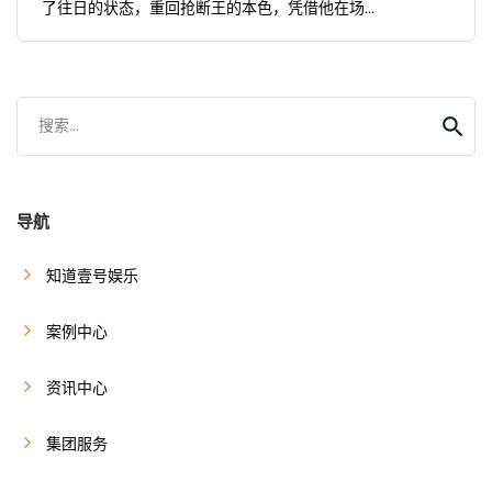
了往日的状态，重回抢断王的本色，凭借他在场...
搜索...
导航
知道壹号娱乐
案例中心
资讯中心
集团服务