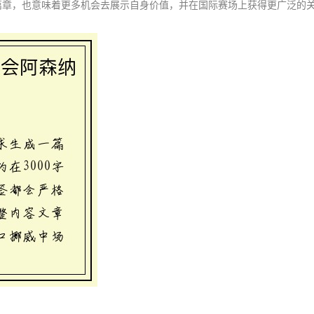
篇章，也意味着更多机会去展示自身价值，并在国际赛场上获得更广泛的