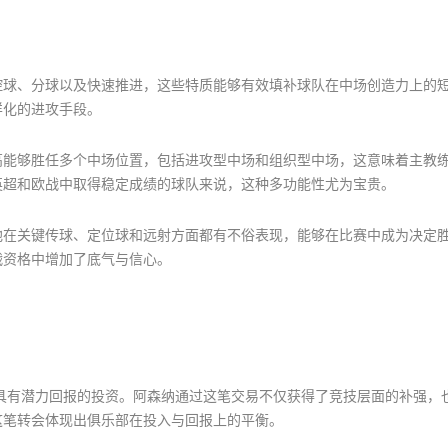
控球、分球以及快速推进，这些特质能够有效填补球队在中场创造力上的
样化的进攻手段。
高能够胜任多个中场位置，包括进攻型中场和组织型中场，这意味着主教
英超和欧战中取得稳定成绩的球队来说，这种多功能性尤为宝贵。
他在关键传球、定位球和远射方面都有不俗表现，能够在比赛中成为决定
战资格中增加了底气与信心。
且具有潜力回报的投资。阿森纳通过这笔交易不仅获得了竞技层面的补强，
这笔转会体现出俱乐部在投入与回报上的平衡。