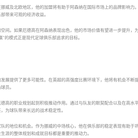
在挪威及北欧地区，他的加盟将有助于阿森纳在国际市场上的品牌影响力
乐部带来可观的经济收益。
的空间。如果厄德高在阿森纳表现出色，他的市场价值有望进一步提升，
赢”的模式正是现代足球俱乐部追求的目标。
的发展提供了更多可能性。在英超的高强度比赛环境下，他将有机会不断
场球员。
厄德高的职业规划起到积极推动作用。通过与队友的默契配合以及在高水
任，为球队带来长远的战术稳定性。
家队的地位和机会。作为挪威的中场核心，他在俱乐部的稳定表现有助于
业生涯的整体规划和成就目标都是重要的推动力。