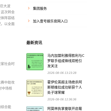
了巨大波
集团服务
，这次转会
整体阵容结
加入壹号娱乐官网入口
望，以全面
最新资讯
马内加盟利雅得胜利与C
罗联手组成锋线双枪引
皇家社会时
发关注
2026-08-06 13:23:28
霍伊伦英超主场绝杀阿
比赛中助攻
斯顿维拉成功斩获个人
对中场核
处子球荣耀
2026-08-06 12:36:36
的综合能
阿莫林执掌曼联开启葡