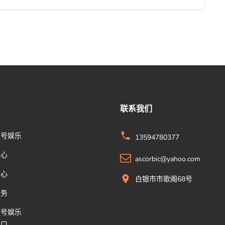
联系我们
壹号娱乐
13594780377
中心
ascorbic@yahoo.com
中心
白银市市歌阁68号
服务
壹号娱乐
入口