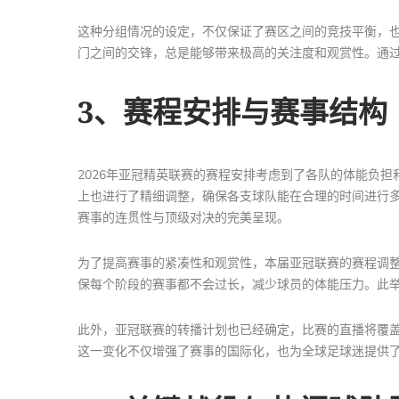
这种分组情况的设定，不仅保证了赛区之间的竞技平衡，
门之间的交锋，总是能够带来极高的关注度和观赏性。通
3、赛程安排与赛事结构
2026年亚冠精英联赛的赛程安排考虑到了各队的体能负担
上也进行了精细调整，确保各支球队能在合理的时间进行多
赛事的连贯性与顶级对决的完美呈现。
为了提高赛事的紧凑性和观赏性，本届亚冠联赛的赛程调
保每个阶段的赛事都不会过长，减少球员的体能压力。此
此外，亚冠联赛的转播计划也已经确定，比赛的直播将覆
这一变化不仅增强了赛事的国际化，也为全球足球迷提供