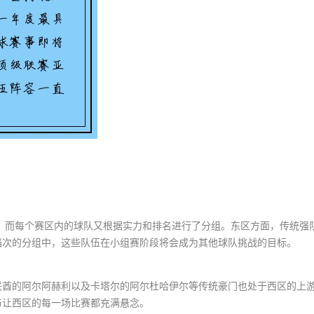
区，而每个赛区内的球队又根据实力和排名进行了分组。东区方面，传统强
档次的分组中，这些队伍在小组赛阶段将会成为其他球队挑战的目标。
联酋的阿尔阿赫利以及卡塔尔的阿尔杜哈伊尔等传统豪门也处于西区的上
与让西区的每一场比赛都充满悬念。