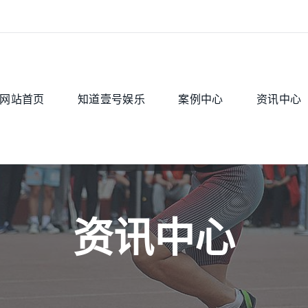
网站首页
知道壹号娱乐
案例中心
资讯中心
资讯中心