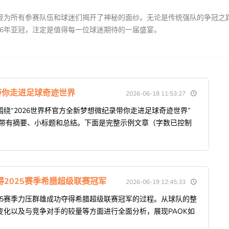
已经为所有参赛队伍和球迷们揭开了神秘的面纱。无论是传统强队的争冠之
26年亚冠，注定是值得每一位球迷期待的一届盛宴。
带你走进足球奇迹世界
2026-06-18 11:53:27
绕“2026世界杯官方全新梦想微纪录带你走进足球奇迹世界”
，带有摘要、小标题和总结。下面是完整示例文章（字数已控制
得2025赛季希腊超级联赛冠军
2026-06-19 12:45:33
025赛季力压群雄成功夺得希腊超级联赛冠军的过程。从球队的整
化以及与竞争对手的较量等方面进行全面分析，展现PAOK如