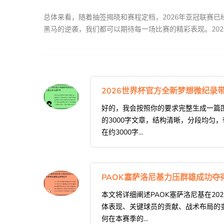
总体来看，随着抽签揭晓和赛程定档，2026年亚冠联赛
黑马的逆袭，我们都可以期待每一场比赛的精彩表现。20
2026世界杯官方全新梦想微纪录
好的，我会按照你的要求完整生成一篇围
的3000字文章，结构清晰，分段均匀
在约3000字...
PAOK塞萨洛尼基力压群雄成功夺
本文将详细阐述PAOK塞萨洛尼基在2
体表现、关键球员的贡献、战术布局的变
何在本赛季的...