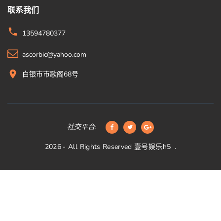
联系我们
13594780377
ascorbic@yahoo.com
白银市市歌阁68号
社交平台:
2026
- All Rights Reserved
壹号娱乐h5
.