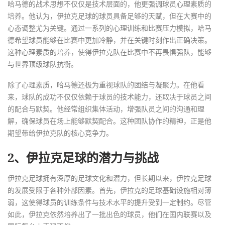
哈马德的战术思想不仅仅是技术层面的，他更强调球员心理素质的
培养。他认为，伊拉克足球的球员具备足够的天赋，但在大赛中的
心态调整尤为关键。通过一系列的心理训练和比赛压力模拟，哈马
德希望球员能够在比赛中更加冷静，并在关键时刻作出正确决策。
这种心理素质的培养，使得伊拉克队在比赛中不再畏惧强队，能够
与世界顶级球队抗衡。
除了心理素质，哈马德还极为重视球队的团结与凝聚力。在他看
来，球队的成功不仅仅依赖于球员的技术能力，还取决于球员之间
的配合与默契。他经常组织集体活动，增强队员之间的沟通和理
解，确保球员在场上能够默契配合。这种团队协作的精神，正是他
期望带给伊拉克队的核心竞争力。
2、伊拉克足球的潜力与挑战
伊拉克足球拥有深厚的足球文化和潜力，但长期以来，伊拉克足球
的发展受限于各种外部因素。首先，伊拉克的足球基础设施相对薄
弱，这使得球员的训练条件与技术水平的提升受到一定制约。尽管
如此，伊拉克依然培养出了一批出色的球员，他们在国内联赛以及