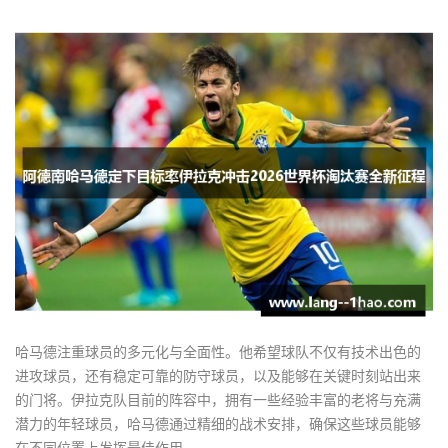
哈马德注重球员的多元化与全面性。他希望球队不仅有技术出色的
进攻球员，还有稳定可靠的防守球员，以及能够在关键时刻站出来
的门将。伊拉克队目前的阵容中，拥有一些经验丰富的老将与充满
潜力的年轻球员，哈马德通过精细的战术安排，确保这些球员能够