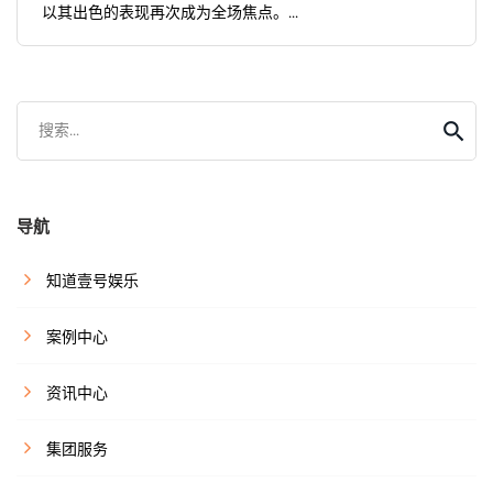
以其出色的表现再次成为全场焦点。...
搜索...
导航
知道壹号娱乐
案例中心
资讯中心
集团服务