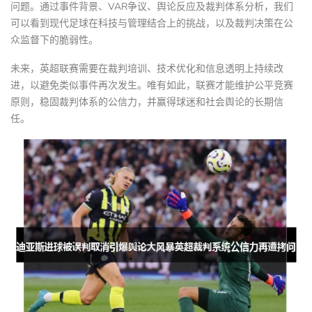
问题。通过事件背景、VAR争议、舆论反应及裁判体系分析，我们
可以看到现代足球在科技与管理结合上的挑战，以及裁判决策在公
众监督下的脆弱性。
未来，英超联赛需要在裁判培训、技术优化和信息透明上持续改
进，以避免类似事件再次发生。唯有如此，联赛才能维护公平竞赛
原则，稳固裁判体系的公信力，并赢得球迷和社会舆论的长期信
任。