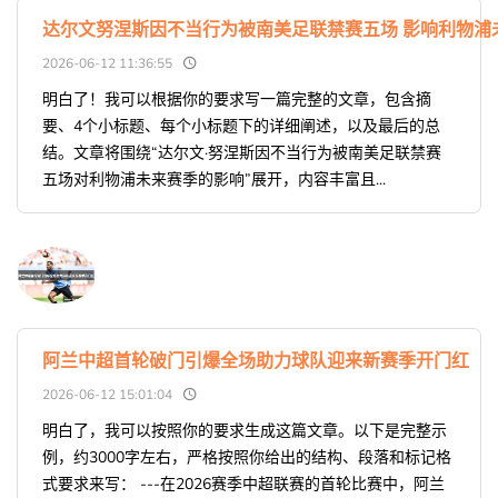
达尔文努涅斯因不当行为被南美足联禁赛五场 影响利物浦
2026-06-12 11:36:55
明白了！我可以根据你的要求写一篇完整的文章，包含摘
要、4个小标题、每个小标题下的详细阐述，以及最后的总
结。文章将围绕“达尔文·努涅斯因不当行为被南美足联禁赛
五场对利物浦未来赛季的影响”展开，内容丰富且...
阿兰中超首轮破门引爆全场助力球队迎来新赛季开门红
2026-06-12 15:01:04
明白了，我可以按照你的要求生成这篇文章。以下是完整示
例，约3000字左右，严格按照你给出的结构、段落和标记格
式要求来写： ---在2026赛季中超联赛的首轮比赛中，阿兰