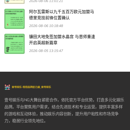
2026-08-06 11:01:21
阿尔瓦雷斯以九千五百万欧元加盟马
德里竞技前锋位置确认
2026-08-06 10:18:48
镰田大地免签加盟水晶宫 与恩师重逢
开启英超新篇章
2026-08-05 13:15:47
壹号娱乐与NG大舞台紧密合作，依托官方平台优势，打造多元化娱乐
品牌。平台聚焦用户需求，结合先进技术和专业运营，提供丰富多样
的游戏和互动体验，推动娱乐内容创新，提升用户粘性和市场竞争
力，稳居行业领先地位。