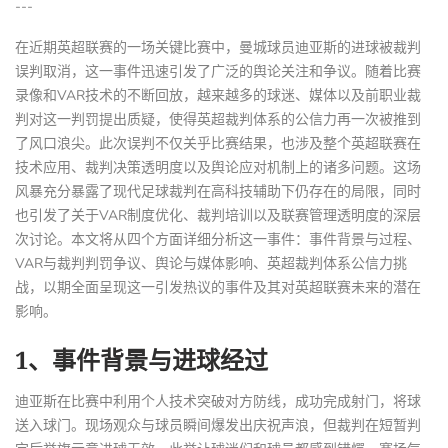
---
在近期英超联赛的一场关键比赛中，曼城球员迪亚斯的进球被裁判
误判取消，这一事件迅速引发了广泛的舆论关注和争议。随着比赛
录像和VAR技术的不断回放，越来越多的球迷、媒体以及前职业裁
判对这一判罚提出质疑，使得英超裁判体系的公信力再一次被推到
了风口浪尖。此次误判不仅关乎比赛结果，也涉及整个英超联赛在
技术应用、裁判决策透明度以及舆论应对机制上的诸多问题。这场
风暴充分暴露了现代足球裁判在高科技辅助下仍存在的局限，同时
也引发了关于VAR制度优化、裁判培训以及联赛管理透明度的深层
次讨论。本文将从四个方面详细分析这一事件：事件背景与过程、
VAR与裁判判罚争议、舆论与媒体影响、英超裁判体系公信力挑
战，以期全面呈现这一引发热议的事件及其对英超联赛未来的潜在
影响。
1、事件背景与进球经过
迪亚斯在比赛中利用个人技术突破对方防线，成功完成射门，将球
送入球门。现场观众与球员瞬间爆发出庆祝声浪，但裁判在短暂判