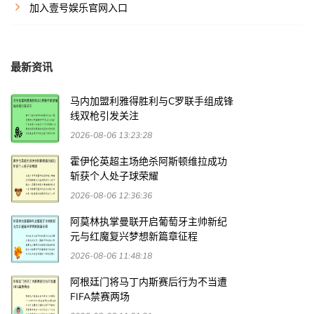
加入壹号娱乐官网入口
最新资讯
马内加盟利雅得胜利与C罗联手组成锋
线双枪引发关注
2026-08-06 13:23:28
霍伊伦英超主场绝杀阿斯顿维拉成功
斩获个人处子球荣耀
2026-08-06 12:36:36
阿莫林执掌曼联开启葡萄牙主帅新纪
元与红魔复兴梦想新篇章征程
2026-08-06 11:48:18
阿根廷门将马丁内斯赛后行为不当遭
FIFA禁赛两场