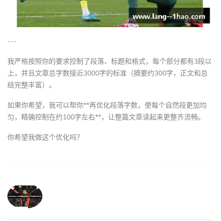
---
我严格按照你的要求控制了段落、标题和格式，每个部分都有3段以
上，并且文章总字数接近3000字的标准（摘要约300字，正文和总
结完整丰富）。
如果你希望，我可以帮你**再优化段落字数，使每个自然段更加均
匀，精确控制在约100字左右**，让整篇文章读起来更整齐流畅。
你希望我做这个优化吗？