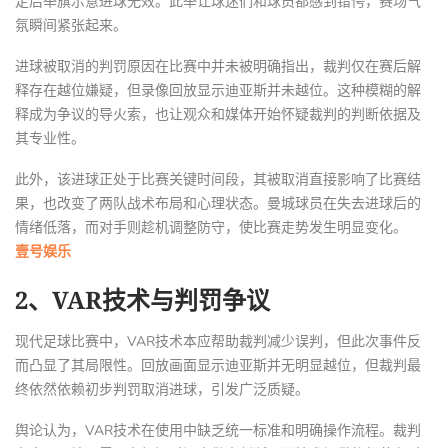
定后举旗示意进球无效。此举让球迷们和球员都感到错愕，赛场气
氛瞬间紧张起来。
进球被取消的判罚原因在比赛中并未被明确指出，裁判仅在赛后解
释存在越位嫌疑，但录像回放显示迪亚斯并未越位。这种模糊的解
释成为争议的导火索，也让观众和媒体开始怀疑裁判的判断依据及
其专业性。
此外，该进球正处于比赛关键时间段，其被取消直接影响了比赛结
果，也改变了两队战术布局和心理状态。曼城球员在失去进球后的
情绪低落，而对手则趁机调整防守，使比赛走势发生明显变化。
壹号娱乐
2、VAR技术与判罚争议
现代足球比赛中，VAR技术本应帮助裁判减少误判，但此次事件反
而凸显了其局限性。回放画面显示迪亚斯并无明显越位，但裁判最
终依然依赖初步判罚取消进球，引发广泛质疑。
舆论认为，VAR技术在使用中缺乏统一标准和明确操作流程。裁判