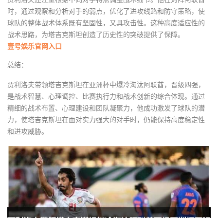
时，通过观察和分析对手的弱点，优化了进攻线路和防守策略，使
球队的整体战术体系既有坚固性，又具攻击性。这种高度适应性的
战术思路，为塔吉克斯坦创造了历史性的突破提供了保障。
壹号娱乐官网入口
总结：
贾利洛夫带领塔吉克斯坦在亚洲杯中爆冷淘汰阿联酋，晋级四强，
是战术智慧、心理调控、比赛执行力和战术创新的综合体现。通过
精细的战术布置、心理建设和团队凝聚力，他成功激发了球队的潜
力，使塔吉克斯坦在面对实力强大的对手时，仍能保持高度稳定性
和进攻威胁。