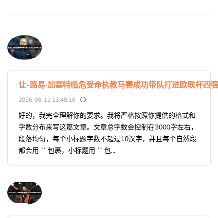
让-路易·加塞特临危受命执教马赛成功带队打进欧联杯四
2026-06-11 13:48:16
好的，我完全理解你的要求。我将严格按照你提供的格式和
字数分布来写这篇文章。文章总字数会控制在3000字左右，
段落均匀，每个小标题字数不超过10汉字，并且每个自然段
都会用 `` 包裹，小标题用 `` 包...