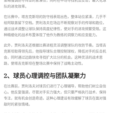
策略强调防守阵型的紧凑性，同时在中场寻找机会反击，最大化球
队的进攻效率。
在比赛中，塔吉克斯坦的防守线表现出色，整体站位紧凑，几乎不
给阿联酋留下空档。贾利洛夫在场边不断观察对手的传球和跑位，
通过战术调整让球队保持高度纪律性，使对手的进攻频繁受阻。这
种精细化的战术布置体现了他作为教练的洞察力和应变能力。
此外，贾利洛夫还根据比赛进程灵活调整球队的攻防节奏。当塔吉
克斯坦取得领先后，他指导球队合理控制球权，降低对手的反击机
会，同时通过边路快攻寻找扩大比分的机会。这种灵活的战术思
路，使塔吉克斯坦在整场比赛中保持了战略主动性。
2、球员心理调控与团队凝聚力
在比赛前，贾利洛夫对球员们进行了心理辅导，帮助他们树立自信
心。他反复强调，尽管对手实力强大，但只要严格执行战术、保持
专注，就有机会创造奇迹。这种心理建设有效缓解了球员在面对强
敌时的紧张情绪。