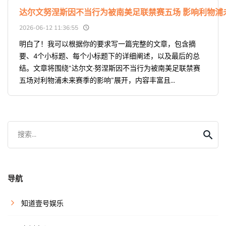
达尔文努涅斯因不当行为被南美足联禁赛五场 影响利物浦
2026-06-12 11:36:55
明白了！我可以根据你的要求写一篇完整的文章，包含摘
要、4个小标题、每个小标题下的详细阐述，以及最后的总
结。文章将围绕“达尔文·努涅斯因不当行为被南美足联禁赛
五场对利物浦未来赛季的影响”展开，内容丰富且...
搜索...
导航
知道壹号娱乐