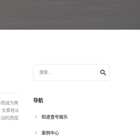
搜索...
导航
事而成为焦
。文章将从
知道壹号娱乐
生动的西班
案例中心