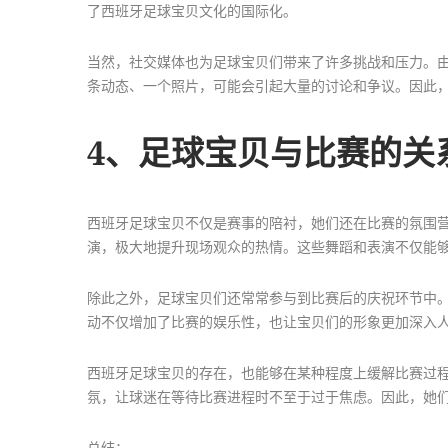
了西班牙足球宝贝文化的国际化。
当然，社交媒体也为足球宝贝们带来了许多挑战和压力。
条动态、一个照片，可能会引起大量的讨论和争议。因此
4、足球宝贝与比赛的关
西班牙足球宝贝不仅是赛事的陪衬，她们还在比赛的氛围
演，极大地提升现场观众的热情。这些舞蹈和表演不仅能
除此之外，足球宝贝们还常常参与到比赛后的庆祝环节中
动不仅增加了比赛的娱乐性，也让宝贝们的形象更加深入
西班牙足球宝贝的存在，也能够在某种程度上缓解比赛过
氛，让球迷在等待比赛进程时不至于过于焦虑。因此，她