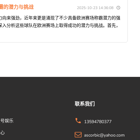
霸的潜力与挑战
2025-10-23 14:36:08
力向来强劲，近年来更是涌现了不少具备欧洲赛场称霸潜力的强
深入分析这些球队在欧洲赛场上取得成功的潜力与挑战。首先，
联系我们
壹号娱乐
13594780377
中心
ascorbic@yahoo.com