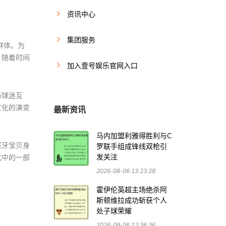
资讯中心
集团服务
群体。为
。随着时间
加入壹号娱乐官网入口
与球迷互
文化的演变
最新资讯
马内加盟利雅得胜利与C
班牙宝贝身
罗联手组成锋线双枪引
发关注
化中的一部
2026-08-06 13:23:28
霍伊伦英超主场绝杀阿
斯顿维拉成功斩获个人
处子球荣耀
2026-08-06 12:36:36