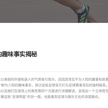
的趣味事实揭秘
仅以美丽的外貌和迷人的气质吸引观众，还因其背后不为人知的趣事和故
个鲜为人知的趣味事实，探讨这些足球宝贝们与足球赛事背后的独特联系
力以及她们在球场上的角色等四个方面进行详细解读，呈现出一个立体而
解这些“足球明星”的另一面，也能看到足球与娱乐文化的深度融合。