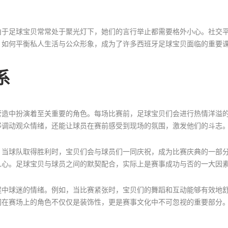
由于足球宝贝常常处于聚光灯下，她们的言行举止都需要格外小心。社交
，如何平衡私人生活与公众形象，成为了许多西班牙足球宝贝面临的重要
系
营造中扮演着至关重要的角色。每场比赛前，足球宝贝们会进行热情洋溢
够调动观众情绪，还能让球员在赛前感受到现场的氛围，激发他们的斗志
。当球队取得胜利时，宝贝们会与球员们一同庆祝，成为比赛庆典的一部
人心。足球宝贝与球员之间的默契配合，实际上是赛事成功与否的一大因
程中球迷的情绪。例如，当比赛紧张时，宝贝们的舞蹈和互动能够有效地
们在赛场上的角色不仅仅是装饰性，更是赛事文化中不可忽视的重要部分