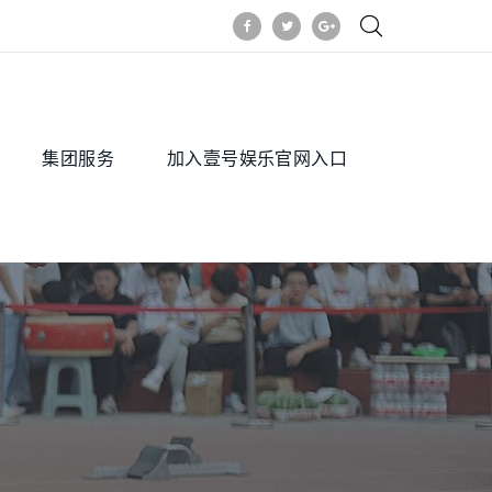
集团服务
加入壹号娱乐官网入口