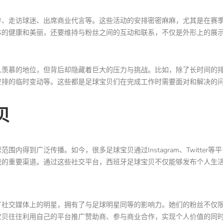
传、走访球迷、出席商业代言等。这些活动的安排密密麻麻，尤其是在赛
体的健康和美丽，还要维持与粉丝之间的互动和联系，不仅是外形上的展
人羡慕的地位，但背后却隐藏着巨大的压力与挑战。比如，除了长时间的
安排的临时变动等。这些都是足球宝贝们在完成工作时需要面对和解决的
贝
得到广泛传播。如今，很多足球宝贝通过Instagram、Twitter等
我的重要渠道。通过这些社交平台，西班牙足球宝贝不仅能够发布个人生
了社交媒体上的明星，拥有了与足球明星同等的影响力。她们的粉丝不仅
宝贝往往利用自己的平台推广赞助商、参与商业合作，实现个人价值的同