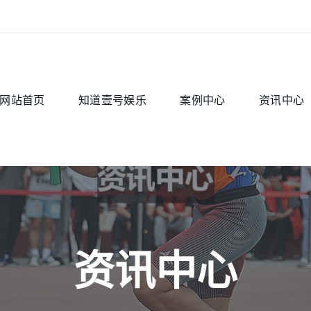
网站首页
知道壹号娱乐
案例中心
资讯中心
资讯中心